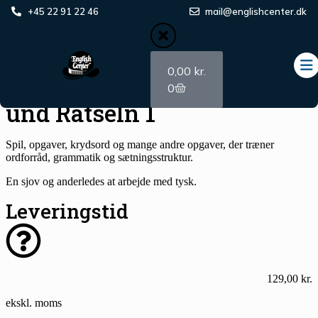
Forside
+45 22 91 22 46
/
Tysk
/
Spil og flashcards
/
Opgavebøger til spil
mail@englishcenter.dk
/ Deutsch
lernen mit Spielen und Rätseln 1
Populært
0,00
kr.
Deutsch lernen mit Spielen
0
und Rätseln 1
Spil, opgaver, krydsord og mange andre opgaver, der træner
ordforråd, grammatik og sætningsstruktur.
En sjov og anderledes at arbejde med tysk.
Leveringstid
129,00
kr.
ekskl. moms