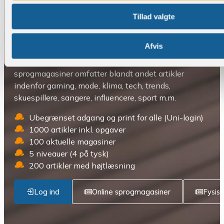
Tillad valgte
Unilogin uden databehandleraftale
Skab dine egne forløb om fx. storbyer, traditioner,
Afvis
bæredygtighed m.m, eller lad eleverne gøre sine egne
opdagelser, med vores online portal. Vores
sprogmagasiner omfatter blandt andet artikler
indenfor gaming, mode, klima, tech, trends,
skuespillere, sangere, influencere, sport m.m.
Ubegrænset adgang og print for alle (Uni-login)
1000 artikler inkl. opgaver
100 aktuelle magasiner
5 niveauer (4 på tysk)
200 artikler med højtlæsning
Log ind
Online sprogmagasiner
Fysis