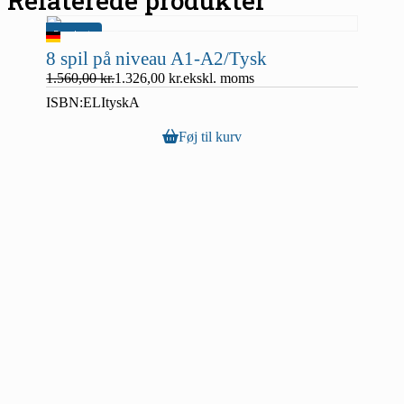
Relaterede produkter
Populært
8 spil på niveau A1-A2/Tysk
Tilbud
1.560,00
kr.
1.326,00
kr.
ekskl. moms
ISBN:
ELItyskA
Føj til kurv