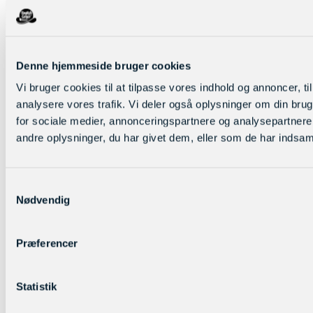
m.m, eller lad eleverne gøre sine egne opdagelser, med vores online
portal. Vores sprogmagasiner omfatter blandt andet artikler indenfor
gaming, mode, klima, tech, trends, skuespillere, sangere,
influencere, sport m.m.
Denne hjemmeside bruger cookies
Ubegrænset adgang og print for alle (Uni-login)
1000 artikler inkl. opgaver
Vi bruger cookies til at tilpasse vores indhold og annoncer, til 
100 aktuelle magasiner
analysere vores trafik. Vi deler også oplysninger om din br
5 niveauer (4 på tysk)
200 artikler med højtlæsning
for sociale medier, annonceringspartnere og analysepartner
andre oplysninger, du har givet dem, eller som de har indsamle
Samtykkevalg
Nødvendig
Præferencer
Statistik