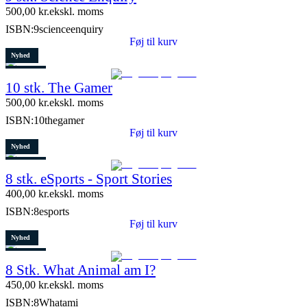
500,00
kr.
ekskl. moms
ISBN:
9scienceenquiry
Føj til kurv
Nyhed
Restparti
10 stk. The Gamer
5 stk. tilbage
500,00
kr.
ekskl. moms
ISBN:
10thegamer
Føj til kurv
Nyhed
Restparti
8 stk. eSports - Sport Stories
6 stk. tilbage
400,00
kr.
ekskl. moms
ISBN:
8esports
Føj til kurv
Nyhed
Restparti
8 Stk. What Animal am I?
10 stk. tilbage
450,00
kr.
ekskl. moms
ISBN:
8Whatami