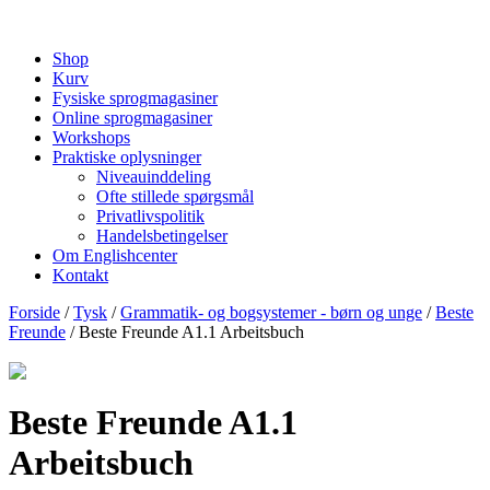
Shop
Kurv
Fysiske sprogmagasiner
Online sprogmagasiner
Workshops
Praktiske oplysninger
Niveauinddeling
Ofte stillede spørgsmål
Privatlivspolitik
Handelsbetingelser
Om Englishcenter
Kontakt
Forside
/
Tysk
/
Grammatik- og bogsystemer - børn og unge
/
Beste
Freunde
/ Beste Freunde A1.1 Arbeitsbuch
Beste Freunde A1.1
Arbeitsbuch