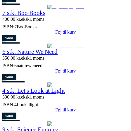
Restparti
7 stk. Boo Books
2 stk. tilbage
400,00
kr.
ekskl. moms
ISBN:
7BooBooks
Føj til kurv
Nyhed
Restparti
6 stk. Nature We Need
8 stk. tilbage
350,00
kr.
ekskl. moms
ISBN:
6natureweneed
Føj til kurv
Nyhed
8 stk. tilbage
4 stk. Let's Look at Light
300,00
kr.
ekskl. moms
ISBN:
4Lookatlight
Føj til kurv
Nyhed
Restparti
9 stk. Science Enquiry
10 stk. tilbage