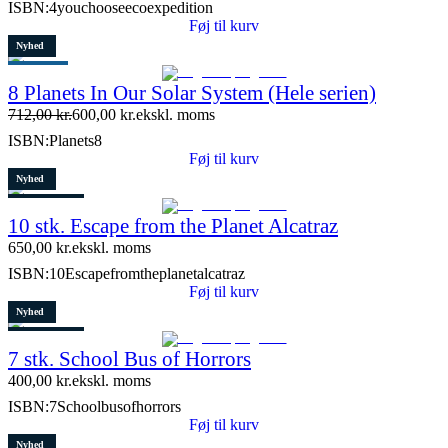
ISBN:
4youchooseecoexpedition
Føj til kurv
Nyhed
Populært
8 Planets In Our Solar System (Hele serien)
Tilbud
712,00
kr.
600,00
kr.
ekskl. moms
Restparti
ISBN:
Planets8
15 stk. tilbage
Føj til kurv
Nyhed
3 stk. tilbage
10 stk. Escape from the Planet Alcatraz
650,00
kr.
ekskl. moms
ISBN:
10Escapefromtheplanetalcatraz
Føj til kurv
Nyhed
4 stk. tilbage
7 stk. School Bus of Horrors
400,00
kr.
ekskl. moms
ISBN:
7Schoolbusofhorrors
Føj til kurv
Nyhed