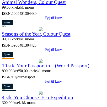
Animal Wonders, Colour Quest
99,00
kr.
ekskl. moms
ISBN:
5905481304430
Føj til kurv
Nyhed
Seasons of the Year, Colour Quest
99,00
kr.
ekskl. moms
ISBN:
5905481304423
Føj til kurv
Nyhed
Tilbud
10 stk. Your Passport to... (World Passport)
Restparti
890,00
kr.
650,00
kr.
ekskl. moms
9 stk. tilbage
ISBN:
10yourpassport
Føj til kurv
Nyhed
Restparti
4 stk. You Choose: Eco Expedition
7 stk. tilbage
300,00
kr.
ekskl. moms