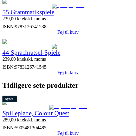
55 Grammatikspiele
239,00
kr.
ekskl. moms
ISBN:
9783126741538
Føj til kurv
44 Sprachrätsel-Spiele
239,00
kr.
ekskl. moms
ISBN:
9783126741545
Føj til kurv
Tidligere sete produkter
Nyhed
Spilleplade, Colour Quest
289,00
kr.
ekskl. moms
ISBN:
5905481304485
Føj til kurv