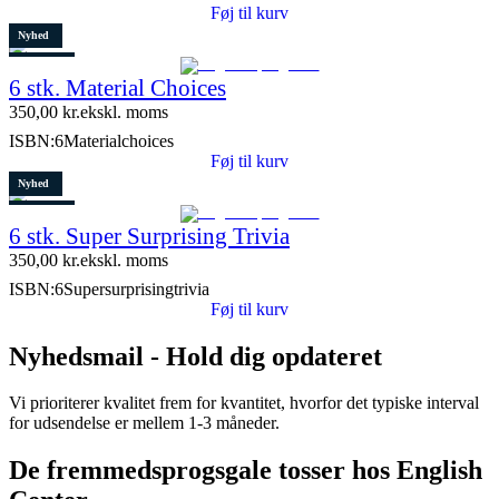
Føj til kurv
Nyhed
Restparti
6 stk. Material Choices
5 stk. tilbage
350,00
kr.
ekskl. moms
ISBN:
6Materialchoices
Føj til kurv
Nyhed
Restparti
6 stk. Super Surprising Trivia
8 stk. tilbage
350,00
kr.
ekskl. moms
ISBN:
6Supersurprisingtrivia
Føj til kurv
Nyhedsmail - Hold dig opdateret
Vi prioriterer kvalitet frem for kvantitet, hvorfor det typiske interval
for udsendelse er mellem 1-3 måneder.
De fremmedsprogsgale tosser hos English