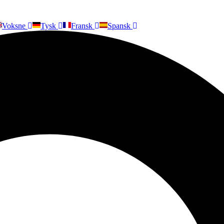
Voksne
Tysk
Fransk
Spansk