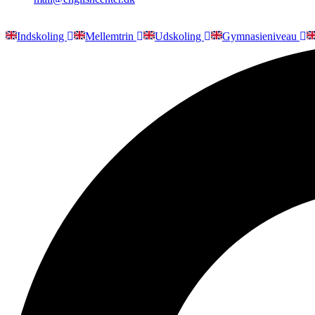
Indskoling
Mellemtrin
Udskoling
Gymnasieniveau