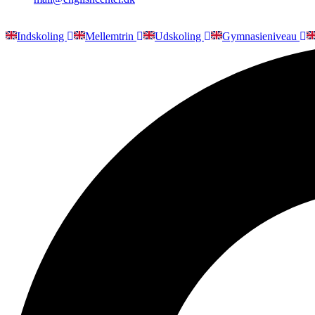
Indskoling
Mellemtrin
Udskoling
Gymnasieniveau