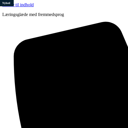
Nyhed
Videre til indhold
Læringsglæde med fremmedsprog