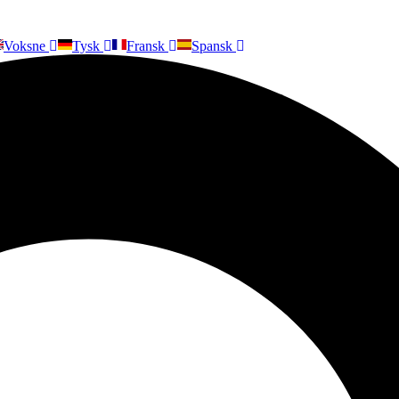
Voksne
Tysk
Fransk
Spansk