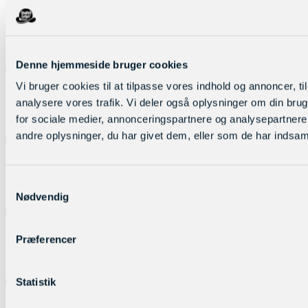
+45 22 91 22 46
Ofte stillede spørgsmål
Denne hjemmeside bruger cookies
Vi bruger cookies til at tilpasse vores indhold og annoncer, til 
Kan jeg handle privat?
analysere vores trafik. Vi deler også oplysninger om din br
for sociale medier, annonceringspartnere og analysepartner
andre oplysninger, du har givet dem, eller som de har indsamle
Hvad er leveringstiden?
Samtykkevalg
Nødvendig
Jeg fik ingen bekræftelse på min bestilling
Præferencer
Statistik