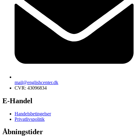
mail@englishcenter.dk
CVR: 43096834
E-Handel
Handelsbetingelser
Privatlivspolitik
Åbningstider