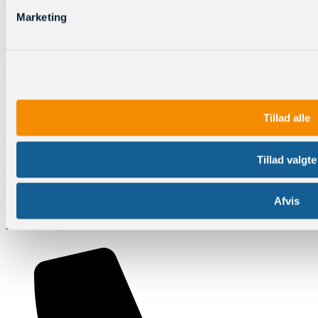
Hvordan betaler jeg?
Marketing
Hvad gør jeg hvis der er fejl på varen?
Tillad alle
Adresse
Tillad valgte
Englishcenter,
Dyrehavegårdsvej 13
6000 Kolding
Afvis
Kontakt