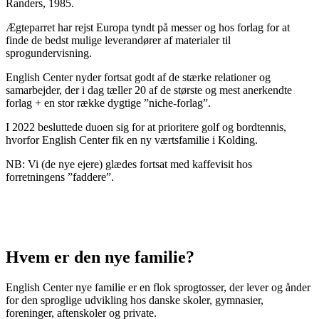
Randers, 1985.
Ægteparret har rejst Europa tyndt på messer og hos forlag for at
finde de bedst mulige leverandører af materialer til
sprogundervisning.
English Center nyder fortsat godt af de stærke relationer og
samarbejder, der i dag tæller 20 af de største og mest anerkendte
forlag + en stor række dygtige ”niche-forlag”.
I 2022 besluttede duoen sig for at prioritere golf og bordtennis,
hvorfor English Center fik en ny værtsfamilie i Kolding.
NB: Vi (de nye ejere) glædes fortsat med kaffevisit hos
forretningens ”faddere”.
Hvem er den nye familie?
English Center nye familie er en flok sprogtosser, der lever og ånder
for den sproglige udvikling hos danske skoler, gymnasier,
foreninger, aftenskoler og private.