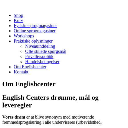
Shop
Kurv
Fysiske sprogmagasiner
Online sprogmagasiner
Workshops
Praktiske oplysninger
Niveauinddeling
Ofte stillede spørgsmål
Privatlivspolitik
Handelsbetingelser
Om Englishcenter
Kontakt
Om Englishcenter
English Centers drømme, mål og
leveregler
Vores drøm
er at blive synonym med motiverende
fremmedsprogslæring i alle underviseres (u)bevidsthed.