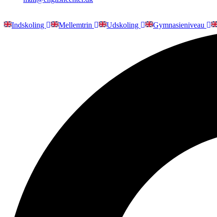
Indskoling
Mellemtrin
Udskoling
Gymnasieniveau