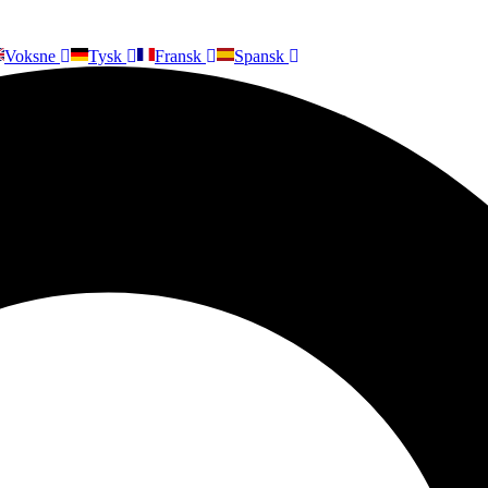
Voksne
Tysk
Fransk
Spansk