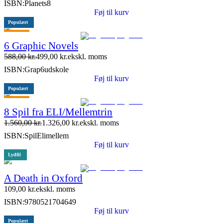
ISBN:
Planets8
15 stk. tilbage
Føj til kurv
Populært
Tilbud
6 Graphic Novels
588,00
kr.
499,00
kr.
ekskl. moms
ISBN:
Grap6udskole
Føj til kurv
Populært
Tilbud
8 Spil fra ELI/Mellemtrin
1.560,00
kr.
1.326,00
kr.
ekskl. moms
ISBN:
SpilElimellem
Føj til kurv
Lydfil
A Death in Oxford
109,00
kr.
ekskl. moms
ISBN:
9780521704649
Føj til kurv
Populært