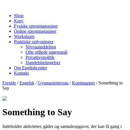
Shop
Kurv
Fysiske sprogmagasiner
Online sprogmagasiner
Workshops
Praktiske oplysninger
Niveauinddeling
Ofte stillede spørgsmål
Privatlivspolitik
Handelsbetingelser
Om Englishcenter
Kontakt
Forside
/
Engelsk
/
Gymnasieniveau
/
Kopimapper
/ Something to
Say
Something to Say
Indeholder aktiviteter, gåder og samtaleopgaver, der kan få gang i