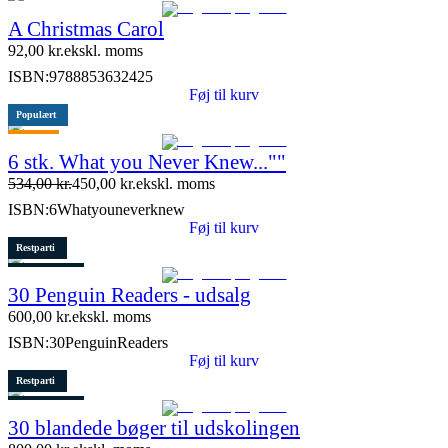
A Christmas Carol
92,00
kr.
ekskl. moms
ISBN:
9788853632425
Føj til kurv
Populært
Tilbud
6 stk. What you Never Knew...""
534,00
kr.
450,00
kr.
ekskl. moms
ISBN:
6Whatyouneverknew
Føj til kurv
Restparti
1 stk. tilbage
30 Penguin Readers - udsalg
600,00
kr.
ekskl. moms
ISBN:
30PenguinReaders
Føj til kurv
Restparti
1 stk. tilbage
30 blandede bøger til udskolingen