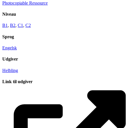
Photocopiable Ressource
Niveau
B1
,
B2
,
C1
,
C2
Sprog
Engelsk
Udgiver
Helbling
Link til udgiver