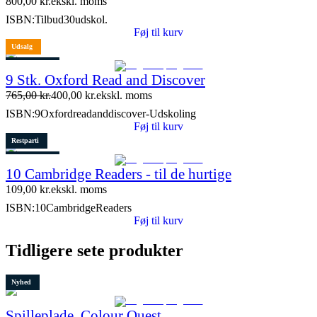
800,00
kr.
ekskl. moms
ISBN:
Tilbud30udskol.
Føj til kurv
Udsalg
2 stk. tilbage
9 Stk. Oxford Read and Discover
765,00
kr.
400,00
kr.
ekskl. moms
ISBN:
9Oxfordreadanddiscover-Udskoling
Føj til kurv
Restparti
2 stk. tilbage
10 Cambridge Readers - til de hurtige
Lydfil
109,00
kr.
ekskl. moms
ISBN:
10CambridgeReaders
Føj til kurv
Tidligere sete produkter
Nyhed
Spilleplade, Colour Quest