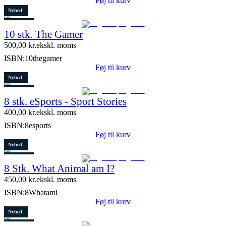
Føj til kurv
Nyhed
Restparti
10 stk. The Gamer
5 stk. tilbage
500,00
kr.
ekskl. moms
ISBN:
10thegamer
Føj til kurv
Nyhed
Restparti
8 stk. eSports - Sport Stories
6 stk. tilbage
400,00
kr.
ekskl. moms
ISBN:
8esports
Føj til kurv
Nyhed
Restparti
8 Stk. What Animal am I?
10 stk. tilbage
450,00
kr.
ekskl. moms
ISBN:
8Whatami
Føj til kurv
Nyhed
Restparti