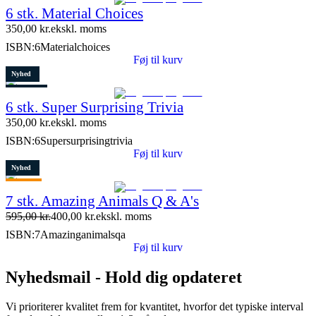
6 stk. Material Choices
5 stk. tilbage
350,00
kr.
ekskl. moms
ISBN:
6Materialchoices
Føj til kurv
Nyhed
Restparti
6 stk. Super Surprising Trivia
8 stk. tilbage
350,00
kr.
ekskl. moms
ISBN:
6Supersurprisingtrivia
Føj til kurv
Nyhed
Tilbud
7 stk. Amazing Animals Q & A's
Restparti
595,00
kr.
400,00
kr.
ekskl. moms
15 stk. tilbage
ISBN:
7Amazinganimalsqa
Føj til kurv
Nyhedsmail - Hold dig opdateret
Vi prioriterer kvalitet frem for kvantitet, hvorfor det typiske interval