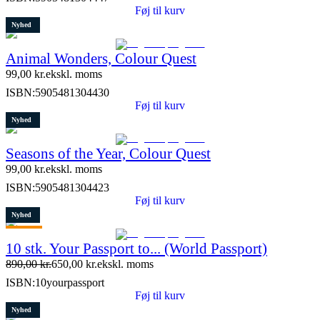
Føj til kurv
Nyhed
Animal Wonders, Colour Quest
99,00
kr.
ekskl. moms
ISBN:
5905481304430
Føj til kurv
Nyhed
Seasons of the Year, Colour Quest
99,00
kr.
ekskl. moms
ISBN:
5905481304423
Føj til kurv
Nyhed
Tilbud
10 stk. Your Passport to... (World Passport)
Restparti
890,00
kr.
650,00
kr.
ekskl. moms
9 stk. tilbage
ISBN:
10yourpassport
Føj til kurv
Nyhed