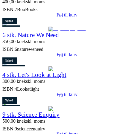
400,00
kr.
ekskl. moms
ISBN:
7BooBooks
Føj til kurv
Nyhed
Restparti
6 stk. Nature We Need
8 stk. tilbage
350,00
kr.
ekskl. moms
ISBN:
6natureweneed
Føj til kurv
Nyhed
8 stk. tilbage
4 stk. Let's Look at Light
300,00
kr.
ekskl. moms
ISBN:
4Lookatlight
Føj til kurv
Nyhed
Restparti
9 stk. Science Enquiry
10 stk. tilbage
500,00
kr.
ekskl. moms
ISBN:
9scienceenquiry