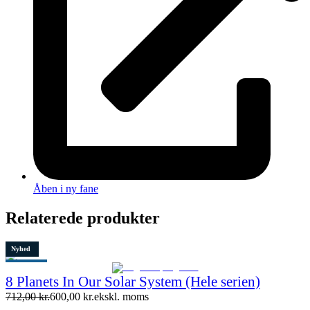
Åben i ny fane
Relaterede produkter
Nyhed
Populært
8 Planets In Our Solar System (Hele serien)
Tilbud
712,00
kr.
600,00
kr.
ekskl. moms
Restparti