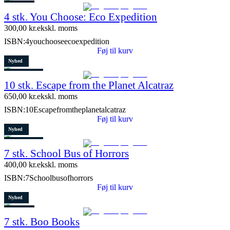
Restparti
4 stk. You Choose: Eco Expedition
7 stk. tilbage
300,00
kr.
ekskl. moms
ISBN:
4youchooseecoexpedition
Føj til kurv
Nyhed
3 stk. tilbage
10 stk. Escape from the Planet Alcatraz
650,00
kr.
ekskl. moms
ISBN:
10Escapefromtheplanetalcatraz
Føj til kurv
Nyhed
4 stk. tilbage
7 stk. School Bus of Horrors
400,00
kr.
ekskl. moms
ISBN:
7Schoolbusofhorrors
Føj til kurv
Nyhed
Restparti
7 stk. Boo Books
2 stk. tilbage