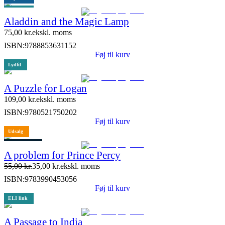
ELI link
Aladdin and the Magic Lamp
75,00
kr.
ekskl. moms
ISBN:
9788853631152
Føj til kurv
Lydfil
A Puzzle for Logan
109,00
kr.
ekskl. moms
ISBN:
9780521750202
Føj til kurv
Udsalg
3 stk. tilbage
A problem for Prince Percy
55,00
kr.
35,00
kr.
ekskl. moms
ISBN:
9783990453056
Føj til kurv
ELI link
A Passage to India