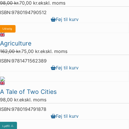
98,00
kr.
70,00
kr.
ekskl. moms
ISBN:
9780194790512
Føj til kurv
Udsalg
3 stk. tilbage
Agriculture
162,00
kr.
75,00
kr.
ekskl. moms
ISBN:
9781471562389
Føj til kurv
A Tale of Two Cities
98,00
kr.
ekskl. moms
ISBN:
9780194791878
Føj til kurv
Lydfil