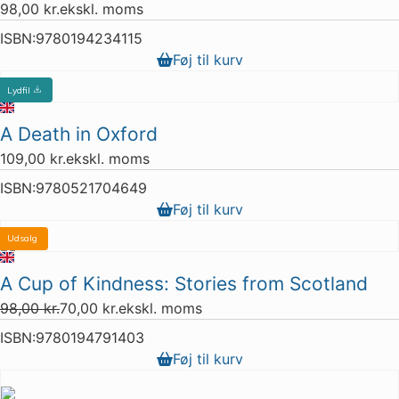
98,00
kr.
ekskl. moms
ISBN:
9780194234115
Føj til kurv
Lydfil
A Death in Oxford
109,00
kr.
ekskl. moms
ISBN:
9780521704649
Føj til kurv
Udsalg
5 stk. tilbage
A Cup of Kindness: Stories from Scotland
98,00
kr.
70,00
kr.
ekskl. moms
ISBN:
9780194791403
Føj til kurv