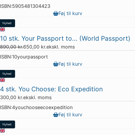
ISBN:
5905481304423
Føj til kurv
Nyhed
Tilbud
10 stk. Your Passport to... (World Passport)
Restparti
890,00
kr.
650,00
kr.
ekskl. moms
9 stk. tilbage
ISBN:
10yourpassport
Føj til kurv
Nyhed
Restparti
4 stk. You Choose: Eco Expedition
7 stk. tilbage
300,00
kr.
ekskl. moms
ISBN:
4youchooseecoexpedition
Føj til kurv
Nyhed
Populært