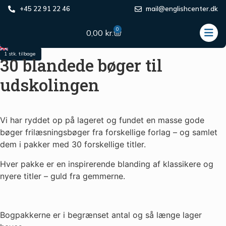
Forside
/
Engelsk
/
Udskoling
/
Frilæsning
/ 30 blandede
+45 22 91 22 46
mail@englishcenter.dk
bøger til udskolingen
0
0,00
kr.
Restparti
1 stk. tilbage
30 blandede bøger til
udskolingen
Vi har ryddet op på lageret og fundet en masse gode
bøger frilæsningsbøger fra forskellige forlag – og samlet
dem i pakker med 30 forskellige titler.
Hver pakke er en inspirerende blanding af klassikere og
nyere titler – guld fra gemmerne.
Bogpakkerne er i begrænset antal og så længe lager