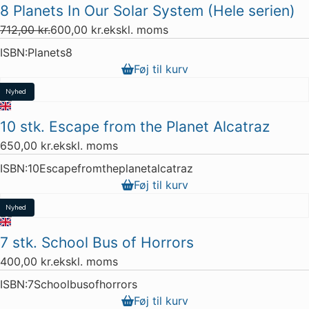
8 Planets In Our Solar System (Hele serien)
Tilbud
712,00
kr.
600,00
kr.
ekskl. moms
Restparti
ISBN:
Planets8
15 stk. tilbage
Føj til kurv
Nyhed
3 stk. tilbage
10 stk. Escape from the Planet Alcatraz
650,00
kr.
ekskl. moms
ISBN:
10Escapefromtheplanetalcatraz
Føj til kurv
Nyhed
4 stk. tilbage
7 stk. School Bus of Horrors
400,00
kr.
ekskl. moms
ISBN:
7Schoolbusofhorrors
Føj til kurv