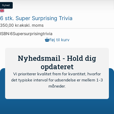
Nyhed
Restparti
6 stk. Super Surprising Trivia
8 stk. tilbage
350,00
kr.
ekskl. moms
ISBN:
6Supersurprisingtrivia
Føj til kurv
Nyhedsmail - Hold dig
opdateret
Vi prioriterer kvalitet frem for kvantitet, hvorfor
det typiske interval for udsendelse er mellem 1-3
måneder.