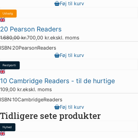
Føj til kurv
Udsalg
1 stk. tilbage
20 Pearson Readers
1.680,00
kr.
700,00
kr.
ekskl. moms
ISBN:
20PearsonReaders
Føj til kurv
Restparti
2 stk. tilbage
10 Cambridge Readers - til de hurtige
Lydfil
109,00
kr.
ekskl. moms
ISBN:
10CambridgeReaders
Føj til kurv
Tidligere sete produkter
Nyhed