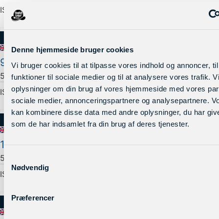
ISBN:
4Lookatlight
Føj til kurv
Nyhed
Denne hjemmeside bruger cookies
Restparti
9 stk. Science Enquiry
Vi bruger cookies til at tilpasse vores indhold og annoncer, til
10 stk. tilbage
500,00
kr.
ekskl. moms
funktioner til sociale medier og til at analysere vores trafik. 
oplysninger om din brug af vores hjemmeside med vores part
ISBN:
9scienceenquiry
sociale medier, annonceringspartnere og analysepartnere. V
Føj til kurv
kan kombinere disse data med andre oplysninger, du har give
Nyhed
som de har indsamlet fra din brug af deres tjenester.
Restparti
10 stk. The Gamer
5 stk. tilbage
500,00
kr.
ekskl. moms
Samtykkevalg
Nødvendig
ISBN:
10thegamer
Føj til kurv
Præferencer
Nyhed
Restparti