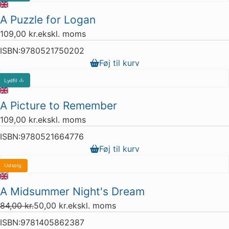
A Puzzle for Logan
109,00
kr.
ekskl. moms
ISBN:
9780521750202
Føj til kurv
Lydfil
A Picture to Remember
109,00
kr.
ekskl. moms
ISBN:
9780521664776
Føj til kurv
Udsalg
2 stk. tilbage
A Midsummer Night's Dream
84,00
kr.
50,00
kr.
ekskl. moms
ISBN:
9781405862387