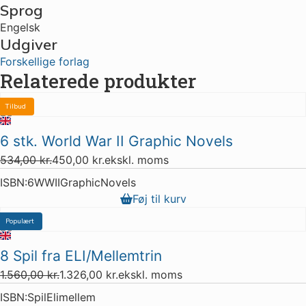
Sprog
Engelsk
Udgiver
Forskellige forlag
Relaterede produkter
Tilbud
4 stk. tilbage
6 stk. World War II Graphic Novels
534,00
kr.
450,00
kr.
ekskl. moms
ISBN:
6WWIIGraphicNovels
Føj til kurv
Populært
Tilbud
8 Spil fra ELI/Mellemtrin
1.560,00
kr.
1.326,00
kr.
ekskl. moms
ISBN:
SpilElimellem