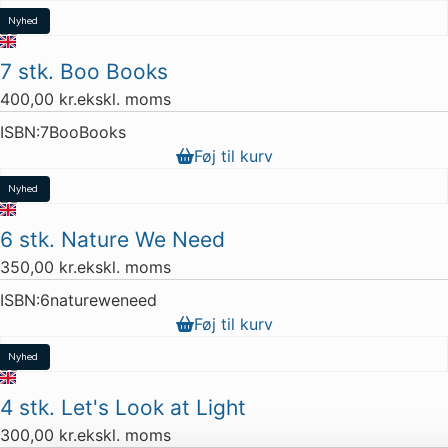
Nyhed
Restparti
7 stk. Boo Books
2 stk. tilbage
400,00
kr.
ekskl. moms
ISBN:
7BooBooks
Føj til kurv
Nyhed
Restparti
6 stk. Nature We Need
8 stk. tilbage
350,00
kr.
ekskl. moms
ISBN:
6natureweneed
Føj til kurv
Nyhed
8 stk. tilbage
4 stk. Let's Look at Light
300,00
kr.
ekskl. moms