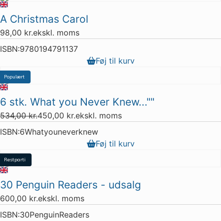
A Christmas Carol
98,00
kr.
ekskl. moms
ISBN:
9780194791137
Føj til kurv
Populært
Tilbud
6 stk. What you Never Knew...""
534,00
kr.
450,00
kr.
ekskl. moms
ISBN:
6Whatyouneverknew
Føj til kurv
Restparti
1 stk. tilbage
30 Penguin Readers - udsalg
600,00
kr.
ekskl. moms
ISBN:
30PenguinReaders