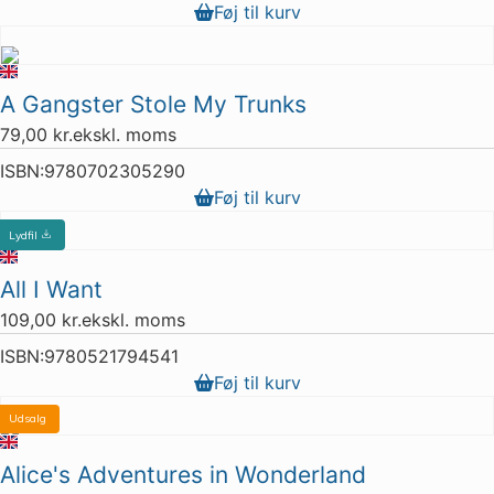
Føj til kurv
A Gangster Stole My Trunks
79,00
kr.
ekskl. moms
ISBN:
9780702305290
Føj til kurv
Lydfil
All I Want
109,00
kr.
ekskl. moms
ISBN:
9780521794541
Føj til kurv
Udsalg
1 stk. tilbage
Alice's Adventures in Wonderland