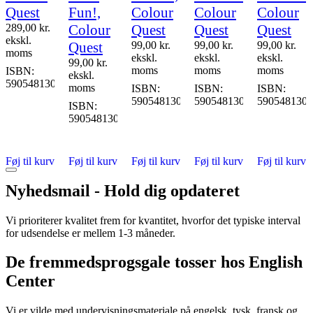
Quest
Fun!,
Colour
Colour
Colour
289,00
kr.
Colour
Quest
Quest
Quest
ekskl.
Quest
99,00
kr.
99,00
kr.
99,00
kr.
moms
ekskl.
ekskl.
ekskl.
99,00
kr.
moms
moms
moms
ISBN:
ekskl.
5905481304485
moms
ISBN:
ISBN:
ISBN:
5905481304454
5905481304447
5905481304
ISBN:
imalsqa
5905481304416
Føj til kurv
Føj til kurv
Føj til kurv
Føj til kurv
Føj til kurv
Nyhedsmail - Hold dig opdateret
Vi prioriterer kvalitet frem for kvantitet, hvorfor det typiske interval
for udsendelse er mellem 1-3 måneder.
De fremmedsprogsgale tosser hos English
Center
Vi er vilde med undervisningsmateriale på engelsk, tysk, fransk og