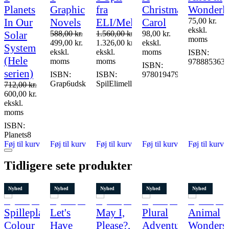
ge
Planets
Graphic
fra
Christmas
Wonderl
Restparti
In Our
Novels
ELI/Mellemtrin
Carol
75,00
kr.
15 stk. tilbage
ekskl.
Solar
588,00
kr.
1.560,00
kr.
98,00
kr.
moms
499,00
kr.
1.326,00
kr.
ekskl.
System
ekskl.
ekskl.
moms
ISBN:
(Hele
moms
moms
9788853631
ISBN:
serien)
ISBN:
ISBN:
9780194791137
Grap6udskole
SpilElimellem
712,00
kr.
600,00
kr.
eReaders
ekskl.
rms
moms
ISBN:
Planets8
Føj til kurv
Føj til kurv
Føj til kurv
Føj til kurv
Føj til kurv
Tidligere sete produkter
Nyhed
Nyhed
Nyhed
Nyhed
Nyhed
Spilleplade,
Let's
May I,
Plural
Animal
Colour
Have
Please?,
Adventure,
Wonders,