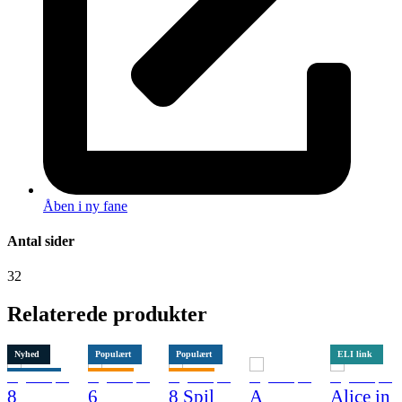
Åben i ny fane
Antal sider
32
Relaterede produkter
Nyhed
Populært
Populært
ELI link
Populært
Tilbud
Tilbud
8
6
8 Spil
A
Alice in
Tilbud