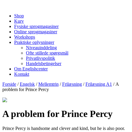
Shop
Kurv
Fysiske sprogmagasiner
Online sprogmagasiner
Workshops
Praktiske oplysninger
Niveauinddeling
Ofte stillede spørgsmål
Privatlivspolitik
Handelsbetingelser
Om Englishcenter
Kontakt
Forside
/
Engelsk
/
Mellemtrin
/
Frilæsning
/
Frilæsning A1
/ A
problem for Prince Percy
A problem for Prince Percy
Prince Percy is handsome and clever and kind, but he is also poor.