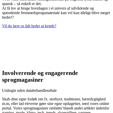
spansk – så enkelt er det.
At få lov at bruge hverdagen i et univers af udviklende og
spændende fremmedsprogsmateriale kan vel kun dårligt blive meget
bedre!?
Vil du lære os lidt bedre at kende?
Involverende og engagerende
sprogmagasiner
Unilogin uden databehandleraftale
Skab dine egne forløb om fx. storbyer, traditioner, bæredygtighed
m.m, eller lad eleverne gøre sine egne opdagelser, med vores online
portal. Vores sprogmagasiner omfatter blandt andet artikler indenfor
gaming, mode, klima, tech, trends, skuespillere, sangere,