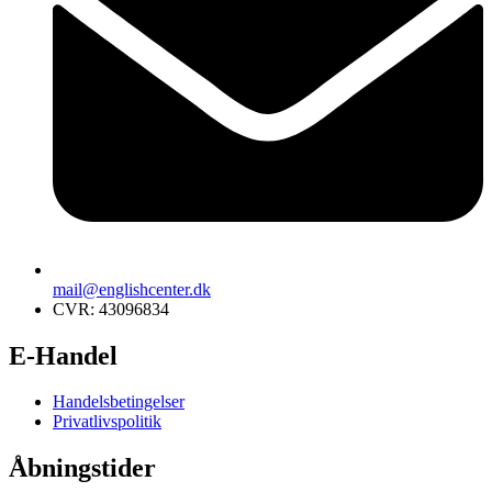
mail@englishcenter.dk
CVR: 43096834
E-Handel
Handelsbetingelser
Privatlivspolitik
Åbningstider