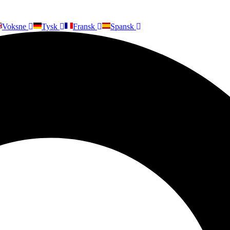
Voksne
Tysk
Fransk
Spansk