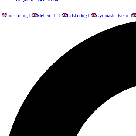
Indskoling
Mellemtrin
Udskoling
Gymnasieniveau