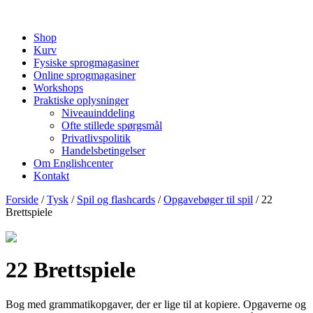
Shop
Kurv
Fysiske sprogmagasiner
Online sprogmagasiner
Workshops
Praktiske oplysninger
Niveauinddeling
Ofte stillede spørgsmål
Privatlivspolitik
Handelsbetingelser
Om Englishcenter
Kontakt
Forside
/
Tysk
/
Spil og flashcards
/
Opgavebøger til spil
/ 22
Brettspiele
22 Brettspiele
Bog med grammatikopgaver, der er lige til at kopiere. Opgaverne og