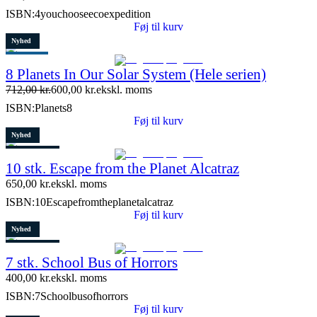
ISBN:
4youchooseecoexpedition
Føj til kurv
Nyhed
Populært
8 Planets In Our Solar System (Hele serien)
Tilbud
712,00
kr.
600,00
kr.
ekskl. moms
Restparti
ISBN:
Planets8
15 stk. tilbage
Føj til kurv
Nyhed
3 stk. tilbage
10 stk. Escape from the Planet Alcatraz
650,00
kr.
ekskl. moms
ISBN:
10Escapefromtheplanetalcatraz
Føj til kurv
Nyhed
4 stk. tilbage
7 stk. School Bus of Horrors
400,00
kr.
ekskl. moms
ISBN:
7Schoolbusofhorrors
Føj til kurv