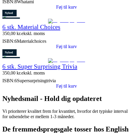
ISBN:
8Whatami
Føj til kurv
Nyhed
Restparti
6 stk. Material Choices
5 stk. tilbage
350,00
kr.
ekskl. moms
ISBN:
6Materialchoices
Føj til kurv
Nyhed
Restparti
6 stk. Super Surprising Trivia
8 stk. tilbage
350,00
kr.
ekskl. moms
ISBN:
6Supersurprisingtrivia
Føj til kurv
Nyhedsmail - Hold dig opdateret
Vi prioriterer kvalitet frem for kvantitet, hvorfor det typiske interval
for udsendelse er mellem 1-3 måneder.
De fremmedsprogsgale tosser hos English