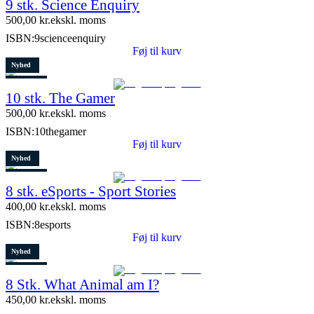
9 stk. Science Enquiry
10 stk. tilbage
500,00
kr.
ekskl. moms
ISBN:
9scienceenquiry
Føj til kurv
Nyhed
Restparti
10 stk. The Gamer
5 stk. tilbage
500,00
kr.
ekskl. moms
ISBN:
10thegamer
Føj til kurv
Nyhed
Restparti
8 stk. eSports - Sport Stories
6 stk. tilbage
400,00
kr.
ekskl. moms
ISBN:
8esports
Føj til kurv
Nyhed
Restparti
8 Stk. What Animal am I?
10 stk. tilbage
450,00
kr.
ekskl. moms