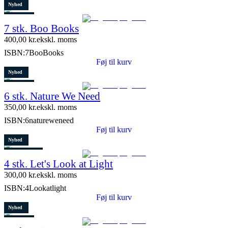
Nyhed
Restparti
7 stk. Boo Books
2 stk. tilbage
400,00
kr.
ekskl. moms
ISBN:
7BooBooks
Føj til kurv
Nyhed
Restparti
6 stk. Nature We Need
8 stk. tilbage
350,00
kr.
ekskl. moms
ISBN:
6natureweneed
Føj til kurv
Nyhed
8 stk. tilbage
4 stk. Let's Look at Light
300,00
kr.
ekskl. moms
ISBN:
4Lookatlight
Føj til kurv
Nyhed
Restparti