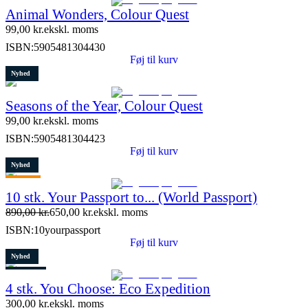
Animal Wonders, Colour Quest
99,00
kr.
ekskl. moms
ISBN:
5905481304430
Føj til kurv
Nyhed
Seasons of the Year, Colour Quest
99,00
kr.
ekskl. moms
ISBN:
5905481304423
Føj til kurv
Nyhed
Tilbud
10 stk. Your Passport to... (World Passport)
Restparti
890,00
kr.
650,00
kr.
ekskl. moms
9 stk. tilbage
ISBN:
10yourpassport
Føj til kurv
Nyhed
Restparti
4 stk. You Choose: Eco Expedition
7 stk. tilbage
300,00
kr.
ekskl. moms