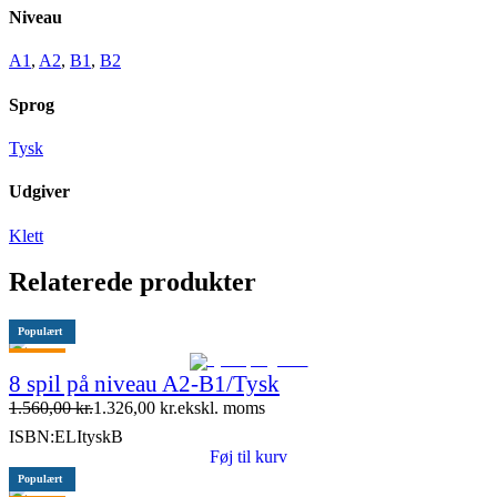
Niveau
A1
,
A2
,
B1
,
B2
Sprog
Tysk
Udgiver
Klett
Relaterede produkter
Populært
Tilbud
8 spil på niveau A2-B1/Tysk
1.560,00
kr.
1.326,00
kr.
ekskl. moms
ISBN:
ELItyskB
Føj til kurv
Populært