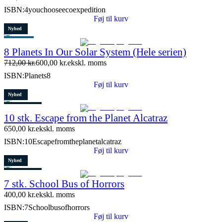
ISBN:
4youchooseecoexpedition
Føj til kurv
Nyhed
Populært
8 Planets In Our Solar System (Hele serien)
Tilbud
712,00
kr.
600,00
kr.
ekskl. moms
Restparti
ISBN:
Planets8
15 stk. tilbage
Føj til kurv
Nyhed
3 stk. tilbage
10 stk. Escape from the Planet Alcatraz
650,00
kr.
ekskl. moms
ISBN:
10Escapefromtheplanetalcatraz
Føj til kurv
Nyhed
4 stk. tilbage
7 stk. School Bus of Horrors
400,00
kr.
ekskl. moms
ISBN:
7Schoolbusofhorrors
Føj til kurv