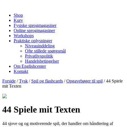
Shop
Kurv
Fysiske sprogmagasiner
Online sprogmagasiner
Workshops
Praktiske oplysninger
Niveauinddeling
Ofte stillede spørgsmål
Privatlivspolitik
Handelsbetingelser
Om Englishcenter
Kontakt
Forside
/
Tysk
/
Spil og flashcards
/
Opgavebøger til spil
/ 44 Spiele
mit Texten
44 Spiele mit Texten
44 sjove og og motiverende spil, der handler om håndtering af