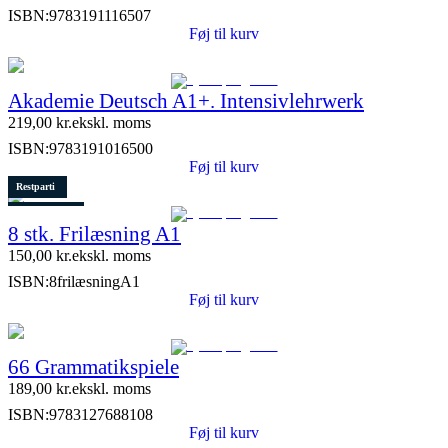
ISBN:
9783191116507
Føj til kurv
Akademie Deutsch A1+. Intensivlehrwerk
219,00
kr.
ekskl. moms
ISBN:
9783191016500
Føj til kurv
Restparti
1 stk. tilbage
8 stk. Frilæsning A1
150,00
kr.
ekskl. moms
ISBN:
8frilæsningA1
Føj til kurv
66 Grammatikspiele
189,00
kr.
ekskl. moms
ISBN:
9783127688108
Føj til kurv