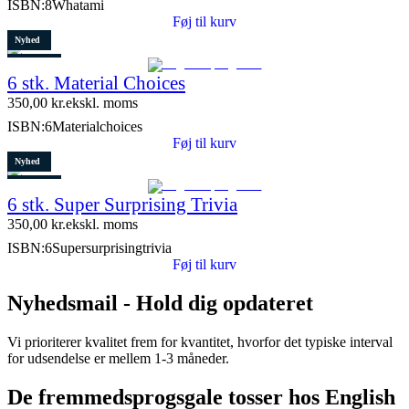
ISBN:
8Whatami
Føj til kurv
Nyhed
Restparti
6 stk. Material Choices
5 stk. tilbage
350,00
kr.
ekskl. moms
ISBN:
6Materialchoices
Føj til kurv
Nyhed
Restparti
6 stk. Super Surprising Trivia
8 stk. tilbage
350,00
kr.
ekskl. moms
ISBN:
6Supersurprisingtrivia
Føj til kurv
Nyhedsmail - Hold dig opdateret
Vi prioriterer kvalitet frem for kvantitet, hvorfor det typiske interval
for udsendelse er mellem 1-3 måneder.
De fremmedsprogsgale tosser hos English