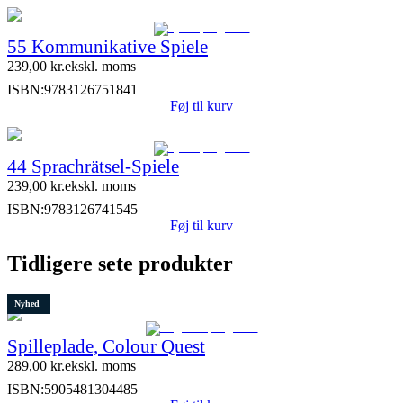
55 Kommunikative Spiele
239,00
kr.
ekskl. moms
ISBN:
9783126751841
Føj til kurv
44 Sprachrätsel-Spiele
239,00
kr.
ekskl. moms
ISBN:
9783126741545
Føj til kurv
Tidligere sete produkter
Nyhed
Spilleplade, Colour Quest
289,00
kr.
ekskl. moms
ISBN:
5905481304485