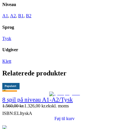
Niveau
A1
,
A2
,
B1
,
B2
Sprog
Tysk
Udgiver
Klett
Relaterede produkter
Populært
Tilbud
8 spil på niveau A1-A2/Tysk
1.560,00
kr.
1.326,00
kr.
ekskl. moms
ISBN:
ELItyskA
Føj til kurv