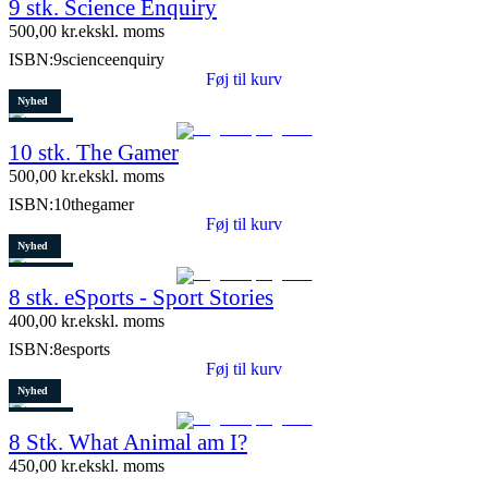
9 stk. Science Enquiry
10 stk. tilbage
500,00
kr.
ekskl. moms
ISBN:
9scienceenquiry
Føj til kurv
Nyhed
Restparti
10 stk. The Gamer
5 stk. tilbage
500,00
kr.
ekskl. moms
ISBN:
10thegamer
Føj til kurv
Nyhed
Restparti
8 stk. eSports - Sport Stories
6 stk. tilbage
400,00
kr.
ekskl. moms
ISBN:
8esports
Føj til kurv
Nyhed
Restparti
8 Stk. What Animal am I?
10 stk. tilbage
450,00
kr.
ekskl. moms