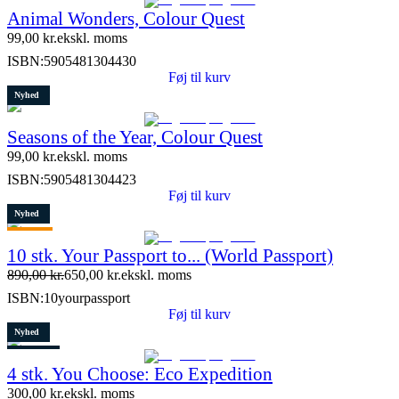
Animal Wonders, Colour Quest
99,00
kr.
ekskl. moms
ISBN:
5905481304430
Føj til kurv
Nyhed
Seasons of the Year, Colour Quest
99,00
kr.
ekskl. moms
ISBN:
5905481304423
Føj til kurv
Nyhed
Tilbud
10 stk. Your Passport to... (World Passport)
Restparti
890,00
kr.
650,00
kr.
ekskl. moms
9 stk. tilbage
ISBN:
10yourpassport
Føj til kurv
Nyhed
Restparti
4 stk. You Choose: Eco Expedition
7 stk. tilbage
300,00
kr.
ekskl. moms