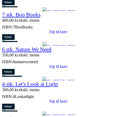
Nyhed
Restparti
7 stk. Boo Books
2 stk. tilbage
400,00
kr.
ekskl. moms
ISBN:
7BooBooks
Føj til kurv
Nyhed
Restparti
6 stk. Nature We Need
8 stk. tilbage
350,00
kr.
ekskl. moms
ISBN:
6natureweneed
Føj til kurv
Nyhed
8 stk. tilbage
4 stk. Let's Look at Light
300,00
kr.
ekskl. moms
ISBN:
4Lookatlight
Føj til kurv
Nyhed
Restparti