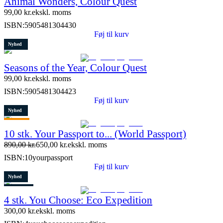
Animal Wonders, Colour Quest
99,00
kr.
ekskl. moms
ISBN:
5905481304430
Føj til kurv
Nyhed
Seasons of the Year, Colour Quest
99,00
kr.
ekskl. moms
ISBN:
5905481304423
Føj til kurv
Nyhed
Tilbud
10 stk. Your Passport to... (World Passport)
Restparti
890,00
kr.
650,00
kr.
ekskl. moms
9 stk. tilbage
ISBN:
10yourpassport
Føj til kurv
Nyhed
Restparti
4 stk. You Choose: Eco Expedition
7 stk. tilbage
300,00
kr.
ekskl. moms