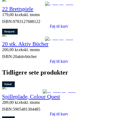
22 Brettspiele
179,00
kr.
ekskl. moms
ISBN:
9783127688122
Føj til kurv
Restparti
20 stk. Aktiv Bücher
200,00
kr.
ekskl. moms
ISBN:
20aktivbücher
Føj til kurv
Tidligere sete produkter
Nyhed
Spilleplade, Colour Quest
289,00
kr.
ekskl. moms
ISBN:
5905481304485
Føj til kurv