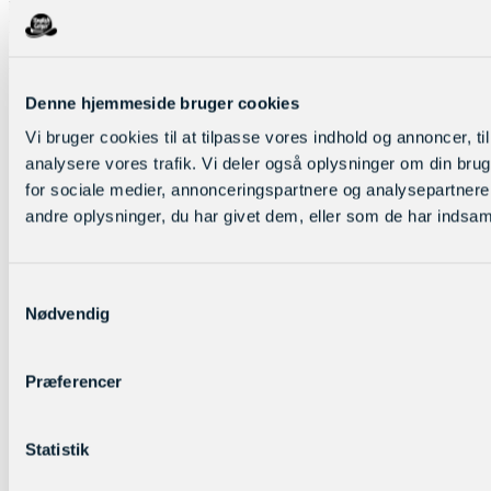
m.m, eller lad eleverne gøre sine egne opdagelser, med vores online
portal. Vores sprogmagasiner omfatter blandt andet artikler indenfor
gaming, mode, klima, tech, trends, skuespillere, sangere,
influencere, sport m.m.
Ubegrænset adgang og print for alle (Uni-login)
Denne hjemmeside bruger cookies
1000 artikler inkl. opgaver
Vi bruger cookies til at tilpasse vores indhold og annoncer, til 
100 aktuelle magasiner
5 niveauer (4 på tysk)
analysere vores trafik. Vi deler også oplysninger om din br
200 artikler med højtlæsning
for sociale medier, annonceringspartnere og analysepartner
andre oplysninger, du har givet dem, eller som de har indsamle
Samtykkevalg
Nødvendig
Præferencer
Statistik