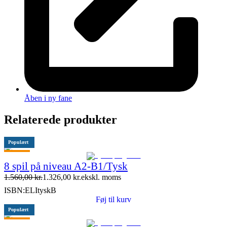
Åben i ny fane
Relaterede produkter
Populært
Tilbud
8 spil på niveau A2-B1/Tysk
1.560,00
kr.
1.326,00
kr.
ekskl. moms
ISBN:
ELItyskB
Føj til kurv
Populært
Tilbud