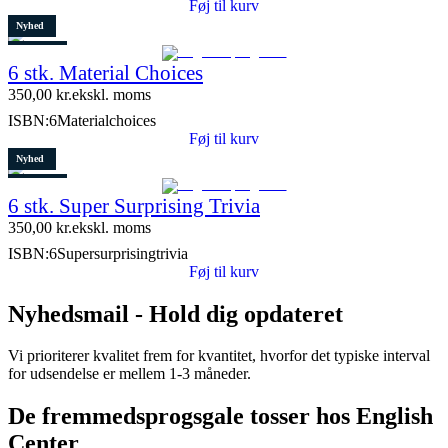
Føj til kurv
Nyhed
Restparti
6 stk. Material Choices
5 stk. tilbage
350,00
kr.
ekskl. moms
ISBN:
6Materialchoices
Føj til kurv
Nyhed
Restparti
6 stk. Super Surprising Trivia
8 stk. tilbage
350,00
kr.
ekskl. moms
ISBN:
6Supersurprisingtrivia
Føj til kurv
Nyhedsmail - Hold dig opdateret
Vi prioriterer kvalitet frem for kvantitet, hvorfor det typiske interval
for udsendelse er mellem 1-3 måneder.
De fremmedsprogsgale tosser hos English
Center