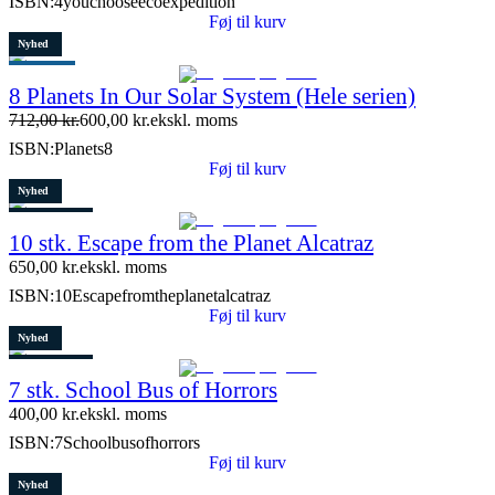
ISBN:
4youchooseecoexpedition
Føj til kurv
Nyhed
Populært
8 Planets In Our Solar System (Hele serien)
Tilbud
712,00
kr.
600,00
kr.
ekskl. moms
Restparti
ISBN:
Planets8
15 stk. tilbage
Føj til kurv
Nyhed
3 stk. tilbage
10 stk. Escape from the Planet Alcatraz
650,00
kr.
ekskl. moms
ISBN:
10Escapefromtheplanetalcatraz
Føj til kurv
Nyhed
4 stk. tilbage
7 stk. School Bus of Horrors
400,00
kr.
ekskl. moms
ISBN:
7Schoolbusofhorrors
Føj til kurv
Nyhed