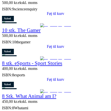
500,00
kr.
ekskl. moms
ISBN:
9scienceenquiry
Føj til kurv
Nyhed
Restparti
10 stk. The Gamer
5 stk. tilbage
500,00
kr.
ekskl. moms
ISBN:
10thegamer
Føj til kurv
Nyhed
Restparti
8 stk. eSports - Sport Stories
6 stk. tilbage
400,00
kr.
ekskl. moms
ISBN:
8esports
Føj til kurv
Nyhed
Restparti
8 Stk. What Animal am I?
10 stk. tilbage
450,00
kr.
ekskl. moms
ISBN:
8Whatami