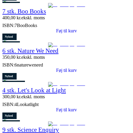
Restparti
7 stk. Boo Books
2 stk. tilbage
400,00
kr.
ekskl. moms
ISBN:
7BooBooks
Føj til kurv
Nyhed
Restparti
6 stk. Nature We Need
8 stk. tilbage
350,00
kr.
ekskl. moms
ISBN:
6natureweneed
Føj til kurv
Nyhed
8 stk. tilbage
4 stk. Let's Look at Light
300,00
kr.
ekskl. moms
ISBN:
4Lookatlight
Føj til kurv
Nyhed
Restparti
9 stk. Science Enquiry
10 stk. tilbage