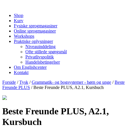
Shop
Kurv
Fysiske sprogmagasiner
Online sprogmagasiner
Workshops
Praktiske oplysninger
Niveauinddeling
Ofte stillede spørgsmål
Privatlivspolitik
Handelsbetingelser
Om Englishcenter
Kontakt
Forside
/
Tysk
/
Grammatik- og bogsystemer - børn og unge
/
Beste
Freunde PLUS
/ Beste Freunde PLUS, A2.1, Kursbuch
Beste Freunde PLUS, A2.1,
Kursbuch