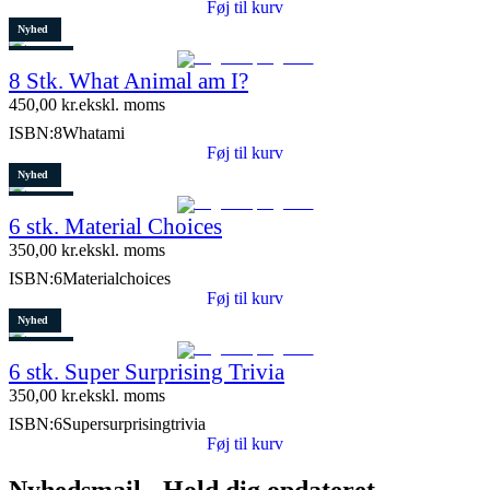
Føj til kurv
Nyhed
Restparti
8 Stk. What Animal am I?
10 stk. tilbage
450,00
kr.
ekskl. moms
ISBN:
8Whatami
Føj til kurv
Nyhed
Restparti
6 stk. Material Choices
5 stk. tilbage
350,00
kr.
ekskl. moms
ISBN:
6Materialchoices
Føj til kurv
Nyhed
Restparti
6 stk. Super Surprising Trivia
8 stk. tilbage
350,00
kr.
ekskl. moms
ISBN:
6Supersurprisingtrivia
Føj til kurv
Nyhedsmail - Hold dig opdateret