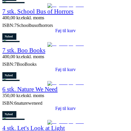
4 stk. tilbage
7 stk. School Bus of Horrors
400,00
kr.
ekskl. moms
ISBN:
7Schoolbusofhorrors
Føj til kurv
Nyhed
Restparti
7 stk. Boo Books
2 stk. tilbage
400,00
kr.
ekskl. moms
ISBN:
7BooBooks
Føj til kurv
Nyhed
Restparti
6 stk. Nature We Need
8 stk. tilbage
350,00
kr.
ekskl. moms
ISBN:
6natureweneed
Føj til kurv
Nyhed
8 stk. tilbage
4 stk. Let's Look at Light