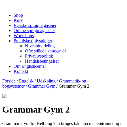
Shop
Kurv
Fysiske sprogmagasiner
Online sprogmagasiner
Workshops
Praktiske oplysninger
Niveauinddeling
Ofte stillede spørgsmål
Privatlivspolitik
Handelsbetingelser
Om Englishcenter
Kontakt
Forside
/
Engelsk
/
Udskoling
/
Grammatik- og
bogsystemer
/
Grammar Gym
/ Grammar Gym 2
Grammar Gym 2
Grammar Gym fra Helbling kan bruges både på mellemtrinnet og i