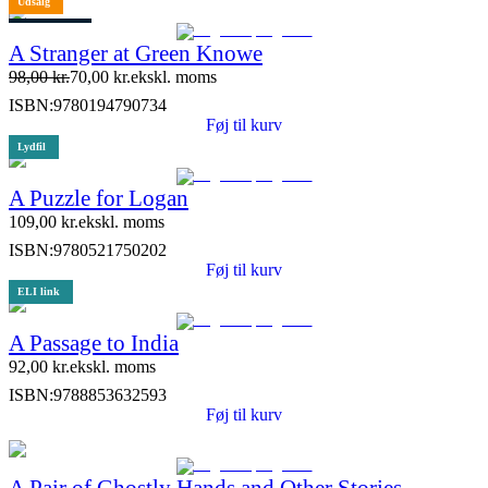
Udsalg
3 stk. tilbage
A Stranger at Green Knowe
98,00
kr.
70,00
kr.
ekskl. moms
ISBN:
9780194790734
Føj til kurv
Lydfil
A Puzzle for Logan
109,00
kr.
ekskl. moms
ISBN:
9780521750202
Føj til kurv
ELI link
A Passage to India
92,00
kr.
ekskl. moms
ISBN:
9788853632593
Føj til kurv
A Pair of Ghostly Hands and Other Stories