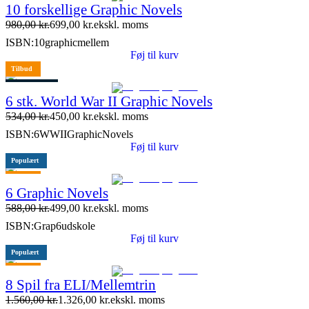
10 forskellige Graphic Novels
10 stk. tilbage
980,00
kr.
699,00
kr.
ekskl. moms
ISBN:
10graphicmellem
Føj til kurv
Tilbud
4 stk. tilbage
6 stk. World War II Graphic Novels
534,00
kr.
450,00
kr.
ekskl. moms
ISBN:
6WWIIGraphicNovels
Føj til kurv
Populært
Tilbud
6 Graphic Novels
588,00
kr.
499,00
kr.
ekskl. moms
ISBN:
Grap6udskole
Føj til kurv
Populært
Tilbud
8 Spil fra ELI/Mellemtrin
1.560,00
kr.
1.326,00
kr.
ekskl. moms