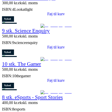
300,00
kr.
ekskl. moms
ISBN:
4Lookatlight
Føj til kurv
Nyhed
Restparti
9 stk. Science Enquiry
10 stk. tilbage
500,00
kr.
ekskl. moms
ISBN:
9scienceenquiry
Føj til kurv
Nyhed
Restparti
10 stk. The Gamer
5 stk. tilbage
500,00
kr.
ekskl. moms
ISBN:
10thegamer
Føj til kurv
Nyhed
Restparti
8 stk. eSports - Sport Stories
6 stk. tilbage
400,00
kr.
ekskl. moms
ISBN:
8esports