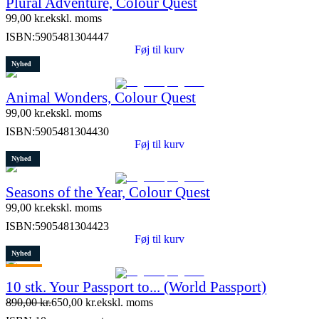
Plural Adventure, Colour Quest
99,00
kr.
ekskl. moms
ISBN:
5905481304447
Føj til kurv
Nyhed
Animal Wonders, Colour Quest
99,00
kr.
ekskl. moms
ISBN:
5905481304430
Føj til kurv
Nyhed
Seasons of the Year, Colour Quest
99,00
kr.
ekskl. moms
ISBN:
5905481304423
Føj til kurv
Nyhed
Tilbud
10 stk. Your Passport to... (World Passport)
Restparti
890,00
kr.
650,00
kr.
ekskl. moms
9 stk. tilbage