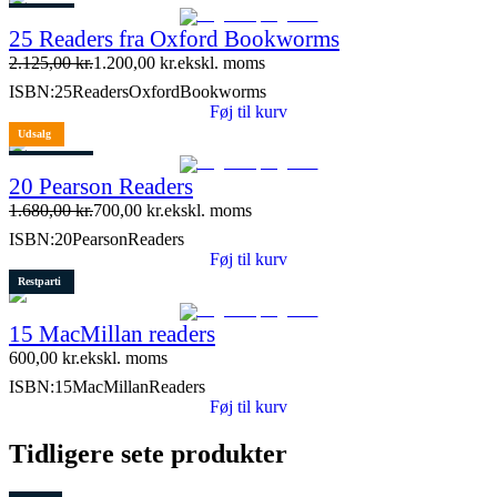
Restparti
25 Readers fra Oxford Bookworms
2 stk. tilbage
2.125,00
kr.
1.200,00
kr.
ekskl. moms
ISBN:
25ReadersOxfordBookworms
Føj til kurv
Udsalg
1 stk. tilbage
20 Pearson Readers
1.680,00
kr.
700,00
kr.
ekskl. moms
ISBN:
20PearsonReaders
Føj til kurv
Restparti
15 MacMillan readers
600,00
kr.
ekskl. moms
ISBN:
15MacMillanReaders
Føj til kurv
Tidligere sete produkter