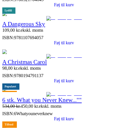
Føj til kurv
Lydfil
A Dangerous Sky
109,00
kr.
ekskl. moms
ISBN:
9781107694057
Føj til kurv
A Christmas Carol
98,00
kr.
ekskl. moms
ISBN:
9780194791137
Føj til kurv
Populært
Tilbud
6 stk. What you Never Knew...""
534,00
kr.
450,00
kr.
ekskl. moms
ISBN:
6Whatyouneverknew
Føj til kurv
Tilbud