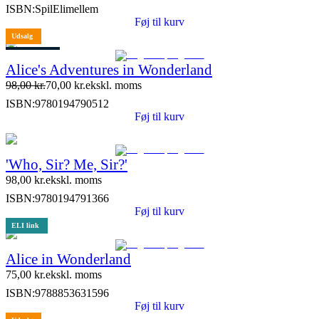
ISBN:
SpilElimellem
Føj til kurv
Udsalg
1 stk. tilbage
Alice's Adventures in Wonderland
98,00
kr.
70,00
kr.
ekskl. moms
ISBN:
9780194790512
Føj til kurv
'Who, Sir? Me, Sir?'
98,00
kr.
ekskl. moms
ISBN:
9780194791366
Føj til kurv
ELI link
Alice in Wonderland
75,00
kr.
ekskl. moms
ISBN:
9788853631596
Føj til kurv