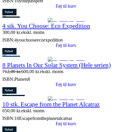
ISBN:
10yourpassport
Føj til kurv
Nyhed
Restparti
4 stk. You Choose: Eco Expedition
7 stk. tilbage
300,00
kr.
ekskl. moms
ISBN:
4youchooseecoexpedition
Føj til kurv
Nyhed
Populært
8 Planets In Our Solar System (Hele serien)
Tilbud
712,00
kr.
600,00
kr.
ekskl. moms
Restparti
ISBN:
Planets8
15 stk. tilbage
Føj til kurv
Nyhed
3 stk. tilbage
10 stk. Escape from the Planet Alcatraz
650,00
kr.
ekskl. moms
ISBN:
10Escapefromtheplanetalcatraz
Føj til kurv
Nyhed