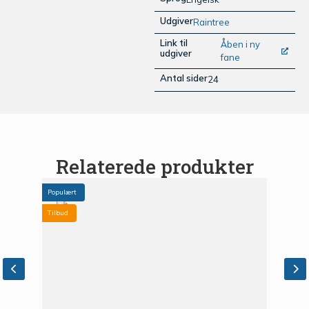
Udgiver
Raintree
Link til
Åben i ny
udgiver
fane
Antal sider
24
Relaterede produkter
Populært
Tilbud