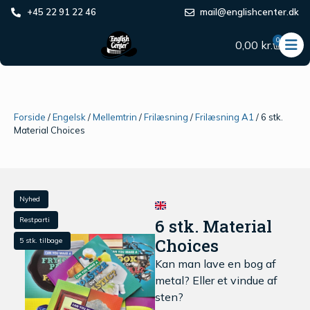
+45 22 91 22 46
mail@englishcenter.dk
0
0,00
kr.
Forside
/
Engelsk
/
Mellemtrin
/
Frilæsning
/
Frilæsning A1
/ 6 stk.
Material Choices
Nyhed
Restparti
6 stk. Material
Choices
5 stk. tilbage
Kan
man
lave
en
bog
af
metal?
Eller
et
vindue
af
sten?