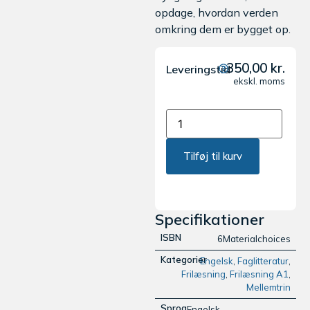
opdage,
hvordan
verden
omkring
dem
er
bygget
op.
350,00
kr.
Leveringstid
ekskl. moms
Tilføj til kurv
Specifikationer
ISBN
6Materialchoices
Kategorier
Engelsk
,
Faglitteratur
,
Frilæsning
,
Frilæsning A1
,
Mellemtrin
Sprog
Engelsk