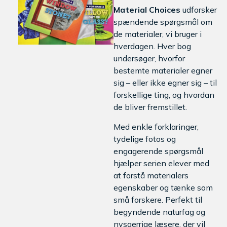
Material
Choices
udforsker
spændende
spørgsmål
om
de
materialer,
vi
bruger
i
hverdagen.
Hver
bog
undersøger,
hvorfor
bestemte
materialer
egner
sig –
eller
ikke
egner
sig –
til
forskellige
ting,
og
hvordan
de
bliver
fremstillet.
Med
enkle
forklaringer,
tydelige
fotos
og
engagerende
spørgsmål
hjælper
serien
elever
med
at
forstå
materialers
egenskaber
og
tænke
som
små
forskere.
Perfekt
til
begyndende
naturfag
og
nysgerrige
læsere,
der
vil