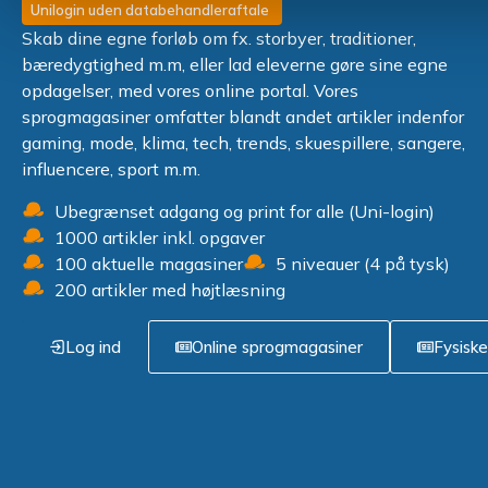
Unilogin uden databehandleraftale
Skab dine egne forløb om fx. storbyer, traditioner,
bæredygtighed m.m, eller lad eleverne gøre sine egne
opdagelser, med vores online portal. Vores
sprogmagasiner omfatter blandt andet artikler indenfor
gaming, mode, klima, tech, trends, skuespillere, sangere,
influencere, sport m.m.
Ubegrænset adgang og print for alle (Uni-login)
1000 artikler inkl. opgaver
100 aktuelle magasiner
5 niveauer (4 på tysk)
200 artikler med højtlæsning
Log ind
Online sprogmagasiner
Fysisk