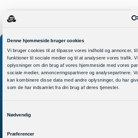
Nyhedsmail - Hold dig
opdateret
Vi prioriterer kvalitet frem for kvantitet, hvorfor
Denne hjemmeside bruger cookies
det typiske interval for udsendelse er mellem 1-3
Vi bruger cookies til at tilpasse vores indhold og annoncer, til
måneder.
funktioner til sociale medier og til at analysere vores trafik. 
oplysninger om din brug af vores hjemmeside med vores part
sociale medier, annonceringspartnere og analysepartnere. V
kan kombinere disse data med andre oplysninger, du har give
som de har indsamlet fra din brug af deres tjenester.
Samtykkevalg
Nødvendig
De fremmedsprogsgale tosser
hos English Center
Præferencer