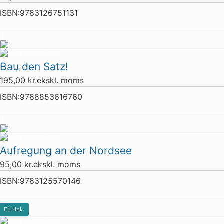
ISBN:
9783126751131
Bau den Satz!
195,00
kr.
ekskl. moms
ISBN:
9788853616760
Aufregung an der Nordsee
95,00
kr.
ekskl. moms
ISBN:
9783125570146
ELI link