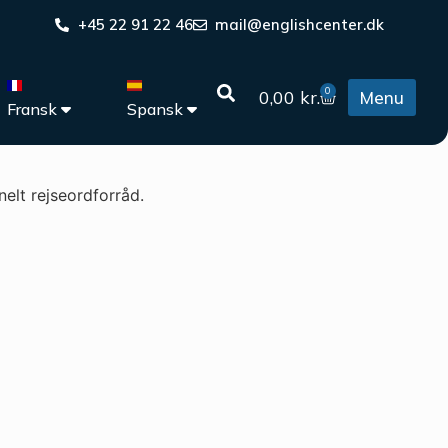
+45 22 91 22 46
mail@englishcenter.dk
0
0,00
kr.
Menu
Fransk
Spansk
elt rejseordforråd.