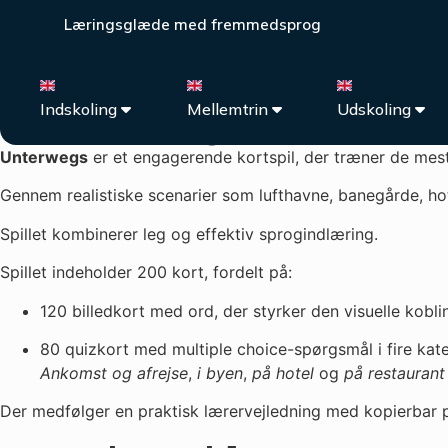
Forside
/
Tysk
/
Spil og flashcards
/
Spil
/ Unterwegs
Læringsglæde med fremmedsprog
Unterwegs
Indskoling
Mellemtrin
Udskoling
Unterwegs
er et engagerende kortspil, der træner de mest 
Gennem realistiske scenarier som lufthavne, banegårde, hote
Spillet kombinerer leg og effektiv sprogindlæring.
Spillet indeholder 200 kort, fordelt på:
120 billedkort med ord, der styrker den visuelle kobl
80 quizkort med multiple choice-spørgsmål i fire kate
Ankomst og afrejse
,
i byen
,
på hotel
og
på restaurant
Der medfølger en praktisk lærervejledning med kopierbar p