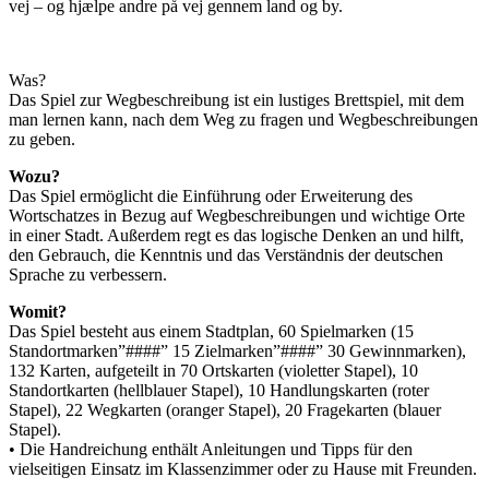
vej – og hjælpe andre på vej gennem land og by.
Was?
Das Spiel zur Wegbeschreibung ist ein lustiges Brettspiel, mit dem
man lernen kann, nach dem Weg zu fragen und Wegbeschreibungen
zu geben.
Wozu?
Das Spiel ermöglicht die Einführung oder Erweiterung des
Wortschatzes in Bezug auf Wegbeschreibungen und wichtige Orte
in einer Stadt. Außerdem regt es das logische Denken an und hilft,
den Gebrauch, die Kenntnis und das Verständnis der deutschen
Sprache zu verbessern.
Womit?
Das Spiel besteht aus einem Stadtplan, 60 Spielmarken (15
Standortmarken”####” 15 Zielmarken”####” 30 Gewinnmarken),
132 Karten, aufgeteilt in 70 Ortskarten (violetter Stapel), 10
Standortkarten (hellblauer Stapel), 10 Handlungskarten (roter
Stapel), 22 Wegkarten (oranger Stapel), 20 Fragekarten (blauer
Stapel).
• Die Handreichung enthält Anleitungen und Tipps für den
vielseitigen Einsatz im Klassenzimmer oder zu Hause mit Freunden.