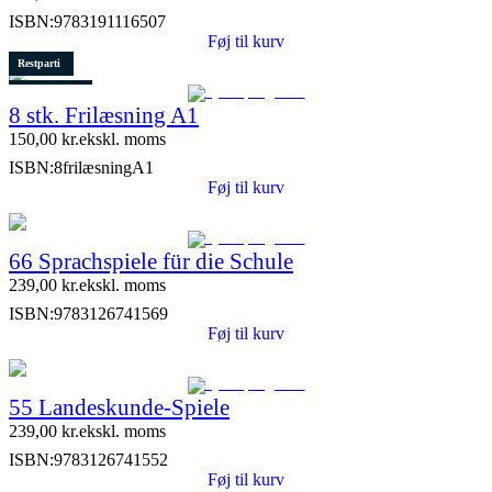
ISBN:
9783191116507
Føj til kurv
Restparti
1 stk. tilbage
8 stk. Frilæsning A1
150,00
kr.
ekskl. moms
ISBN:
8frilæsningA1
Føj til kurv
66 Sprachspiele für die Schule
239,00
kr.
ekskl. moms
ISBN:
9783126741569
Føj til kurv
55 Landeskunde-Spiele
239,00
kr.
ekskl. moms
ISBN:
9783126741552
Føj til kurv