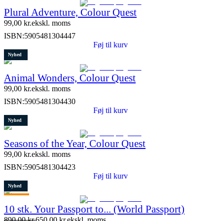
Plural Adventure, Colour Quest
99,00
kr.
ekskl. moms
ISBN:
5905481304447
Føj til kurv
Nyhed
Animal Wonders, Colour Quest
99,00
kr.
ekskl. moms
ISBN:
5905481304430
Føj til kurv
Nyhed
Seasons of the Year, Colour Quest
99,00
kr.
ekskl. moms
ISBN:
5905481304423
Føj til kurv
Nyhed
Tilbud
10 stk. Your Passport to... (World Passport)
Restparti
890,00
kr.
650,00
kr.
ekskl. moms