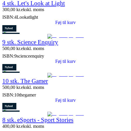
4 stk. Let's Look at Light
300,00
kr.
ekskl. moms
ISBN:
4Lookatlight
Føj til kurv
Nyhed
Restparti
9 stk. Science Enquiry
10 stk. tilbage
500,00
kr.
ekskl. moms
ISBN:
9scienceenquiry
Føj til kurv
Nyhed
Restparti
10 stk. The Gamer
5 stk. tilbage
500,00
kr.
ekskl. moms
ISBN:
10thegamer
Føj til kurv
Nyhed
Restparti
8 stk. eSports - Sport Stories
6 stk. tilbage
400,00
kr.
ekskl. moms