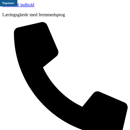
Populært
Videre til indhold
Læringsglæde med fremmedsprog