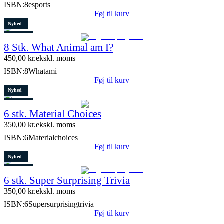
ISBN:
8esports
Føj til kurv
Nyhed
Restparti
8 Stk. What Animal am I?
10 stk. tilbage
450,00
kr.
ekskl. moms
ISBN:
8Whatami
Føj til kurv
Nyhed
Restparti
6 stk. Material Choices
5 stk. tilbage
350,00
kr.
ekskl. moms
ISBN:
6Materialchoices
Føj til kurv
Nyhed
Restparti
6 stk. Super Surprising Trivia
8 stk. tilbage
350,00
kr.
ekskl. moms
ISBN:
6Supersurprisingtrivia
Føj til kurv