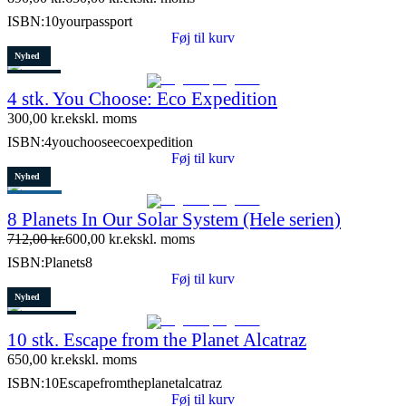
9 stk. tilbage
ISBN:
10yourpassport
Føj til kurv
Nyhed
Restparti
4 stk. You Choose: Eco Expedition
7 stk. tilbage
300,00
kr.
ekskl. moms
ISBN:
4youchooseecoexpedition
Føj til kurv
Nyhed
Populært
8 Planets In Our Solar System (Hele serien)
Tilbud
712,00
kr.
600,00
kr.
ekskl. moms
Restparti
ISBN:
Planets8
15 stk. tilbage
Føj til kurv
Nyhed
3 stk. tilbage
10 stk. Escape from the Planet Alcatraz
650,00
kr.
ekskl. moms
ISBN:
10Escapefromtheplanetalcatraz
Føj til kurv