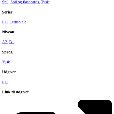
Spil
,
Spil og flashcards
,
Tysk
Serier
ELI Lernspiele
Niveau
A2
,
B1
Sprog
Tysk
Udgiver
ELI
Link til udgiver