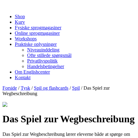
Shop
Kurv
Fysiske sprogmagasiner
Online sprogmagasiner
Workshops
Praktiske oplysninger
Niveauinddeling
Ofte stillede spørgsmål
Privatlivspolitik
Handelsbetingelser
Om Englishcenter
Kontakt
Forside
/
Tysk
/
Spil og flashcards
/
Spil
/ Das Spiel zur
Wegbeschreibung
Das Spiel zur Wegbeschreibung
Das Spiel zur Wegbeschreibung lærer eleverne både at spørge om