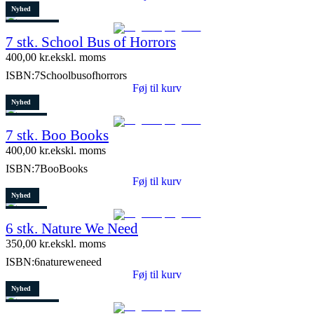
Nyhed
4 stk. tilbage
7 stk. School Bus of Horrors
400,00
kr.
ekskl. moms
ISBN:
7Schoolbusofhorrors
Føj til kurv
Nyhed
Restparti
7 stk. Boo Books
2 stk. tilbage
400,00
kr.
ekskl. moms
ISBN:
7BooBooks
Føj til kurv
Nyhed
Restparti
6 stk. Nature We Need
8 stk. tilbage
350,00
kr.
ekskl. moms
ISBN:
6natureweneed
Føj til kurv
Nyhed
8 stk. tilbage