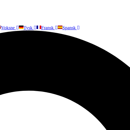
Voksne
Tysk
Fransk
Spansk