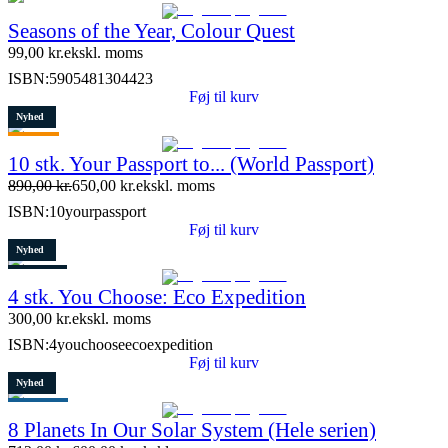
Seasons of the Year, Colour Quest
99,00
kr.
ekskl. moms
ISBN:
5905481304423
Føj til kurv
Nyhed
Tilbud
10 stk. Your Passport to... (World Passport)
Restparti
890,00
kr.
650,00
kr.
ekskl. moms
9 stk. tilbage
ISBN:
10yourpassport
Føj til kurv
Nyhed
Restparti
4 stk. You Choose: Eco Expedition
7 stk. tilbage
300,00
kr.
ekskl. moms
ISBN:
4youchooseecoexpedition
Føj til kurv
Nyhed
Populært
8 Planets In Our Solar System (Hele serien)
Tilbud