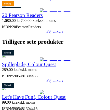
Udsalg
1 stk. tilbage
20 Pearson Readers
1.680,00
kr.
700,00
kr.
ekskl. moms
ISBN:
20PearsonReaders
Føj til kurv
Tidligere sete produkter
Nyhed
Spilleplade, Colour Quest
289,00
kr.
ekskl. moms
ISBN:
5905481304485
Føj til kurv
Nyhed
Let's Have Fun!, Colour Quest
99,00
kr.
ekskl. moms
ISBN:
5905481304416