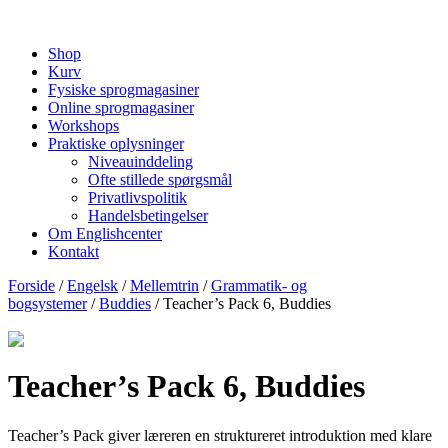
Shop
Kurv
Fysiske sprogmagasiner
Online sprogmagasiner
Workshops
Praktiske oplysninger
Niveauinddeling
Ofte stillede spørgsmål
Privatlivspolitik
Handelsbetingelser
Om Englishcenter
Kontakt
Forside
/
Engelsk
/
Mellemtrin
/
Grammatik- og
bogsystemer
/
Buddies
/ Teacher’s Pack 6, Buddies
Teacher’s Pack 6, Buddies
Teacher’s Pack giver læreren en struktureret introduktion med klare