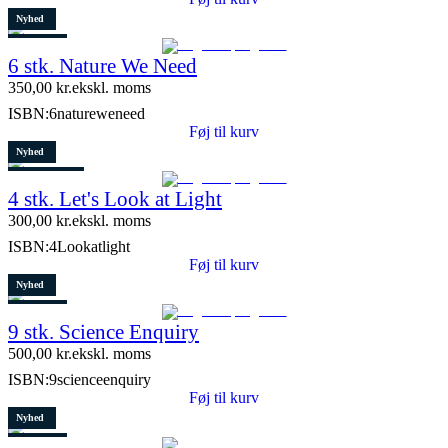
Nyhed
Restparti
6 stk. Nature We Need
8 stk. tilbage
350,00
kr.
ekskl. moms
ISBN:
6natureweneed
Føj til kurv
Nyhed
8 stk. tilbage
4 stk. Let's Look at Light
300,00
kr.
ekskl. moms
ISBN:
4Lookatlight
Føj til kurv
Nyhed
Restparti
9 stk. Science Enquiry
10 stk. tilbage
500,00
kr.
ekskl. moms
ISBN:
9scienceenquiry
Føj til kurv
Nyhed
Restparti