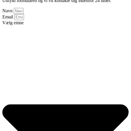
Udfyld formularen og vi vil kontakte dig indenfor 24 timer.
Navn
Email
Vælg emne