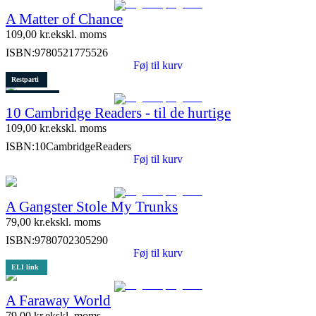
A Matter of Chance
109,00
kr.
ekskl. moms
ISBN:
9780521775526
Føj til kurv
Restparti
2 stk. tilbage
10 Cambridge Readers - til de hurtige
Lydfil
109,00
kr.
ekskl. moms
ISBN:
10CambridgeReaders
Føj til kurv
A Gangster Stole My Trunks
79,00
kr.
ekskl. moms
ISBN:
9780702305290
Føj til kurv
ELI link
A Faraway World
79,00
kr.
ekskl. moms