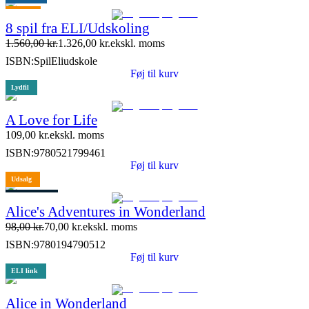
Tilbud
8 spil fra ELI/Udskoling
1.560,00
kr.
1.326,00
kr.
ekskl. moms
ISBN:
SpilEliudskole
Føj til kurv
Lydfil
A Love for Life
109,00
kr.
ekskl. moms
ISBN:
9780521799461
Føj til kurv
Udsalg
1 stk. tilbage
Alice's Adventures in Wonderland
98,00
kr.
70,00
kr.
ekskl. moms
ISBN:
9780194790512
Føj til kurv
ELI link
Alice in Wonderland