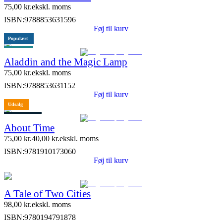
75,00
kr.
ekskl. moms
ISBN:
9788853631596
Føj til kurv
Populært
ELI link
Aladdin and the Magic Lamp
75,00
kr.
ekskl. moms
ISBN:
9788853631152
Føj til kurv
Udsalg
4 stk. tilbage
About Time
75,00
kr.
40,00
kr.
ekskl. moms
ISBN:
9781910173060
Føj til kurv
A Tale of Two Cities
98,00
kr.
ekskl. moms
ISBN:
9780194791878