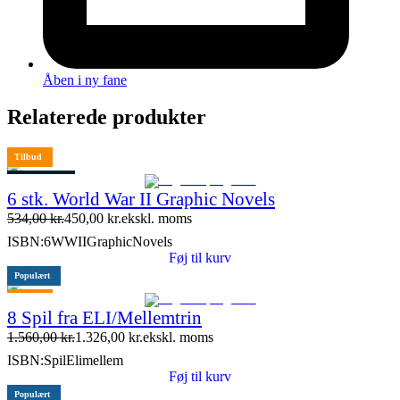
Åben i ny fane
Relaterede produkter
Tilbud
4 stk. tilbage
6 stk. World War II Graphic Novels
534,00
kr.
450,00
kr.
ekskl. moms
ISBN:
6WWIIGraphicNovels
Føj til kurv
Populært
Tilbud
8 Spil fra ELI/Mellemtrin
1.560,00
kr.
1.326,00
kr.
ekskl. moms
ISBN:
SpilElimellem
Føj til kurv
Populært