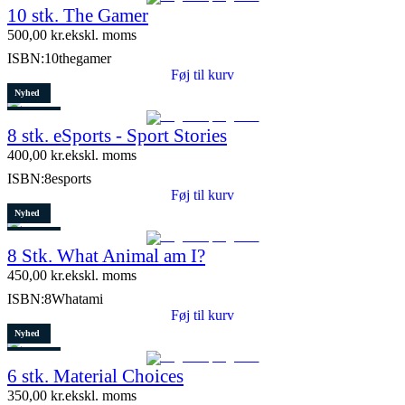
10 stk. The Gamer
5 stk. tilbage
500,00
kr.
ekskl. moms
ISBN:
10thegamer
Føj til kurv
Nyhed
Restparti
8 stk. eSports - Sport Stories
6 stk. tilbage
400,00
kr.
ekskl. moms
ISBN:
8esports
Føj til kurv
Nyhed
Restparti
8 Stk. What Animal am I?
10 stk. tilbage
450,00
kr.
ekskl. moms
ISBN:
8Whatami
Føj til kurv
Nyhed
Restparti
6 stk. Material Choices
5 stk. tilbage
350,00
kr.
ekskl. moms