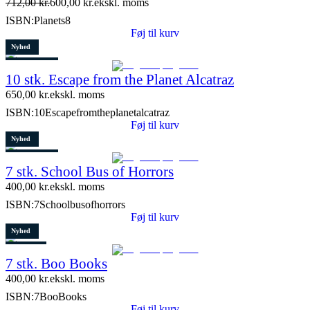
712,00
kr.
600,00
kr.
ekskl. moms
Restparti
ISBN:
Planets8
15 stk. tilbage
Føj til kurv
Nyhed
3 stk. tilbage
10 stk. Escape from the Planet Alcatraz
650,00
kr.
ekskl. moms
ISBN:
10Escapefromtheplanetalcatraz
Føj til kurv
Nyhed
4 stk. tilbage
7 stk. School Bus of Horrors
400,00
kr.
ekskl. moms
ISBN:
7Schoolbusofhorrors
Føj til kurv
Nyhed
Restparti
7 stk. Boo Books
2 stk. tilbage
400,00
kr.
ekskl. moms
ISBN:
7BooBooks
Føj til kurv