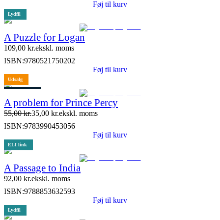
Føj til kurv
Lydfil
A Puzzle for Logan
109,00
kr.
ekskl. moms
ISBN:
9780521750202
Føj til kurv
Udsalg
3 stk. tilbage
A problem for Prince Percy
55,00
kr.
35,00
kr.
ekskl. moms
ISBN:
9783990453056
Føj til kurv
ELI link
A Passage to India
92,00
kr.
ekskl. moms
ISBN:
9788853632593
Føj til kurv
Lydfil