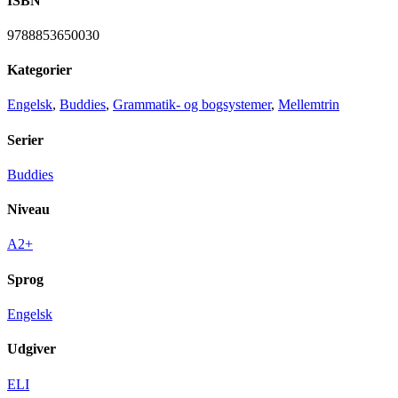
ISBN
9788853650030
Kategorier
Engelsk
,
Buddies
,
Grammatik- og bogsystemer
,
Mellemtrin
Serier
Buddies
Niveau
A2+
Sprog
Engelsk
Udgiver
ELI