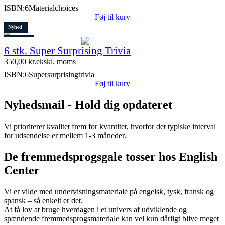
ISBN:
6Materialchoices
Føj til kurv
Nyhed
Restparti
6 stk. Super Surprising Trivia
8 stk. tilbage
350,00
kr.
ekskl. moms
ISBN:
6Supersurprisingtrivia
Føj til kurv
Nyhedsmail - Hold dig opdateret
Vi prioriterer kvalitet frem for kvantitet, hvorfor det typiske interval
for udsendelse er mellem 1-3 måneder.
De fremmedsprogsgale tosser hos English
Center
Vi er vilde med undervisningsmateriale på engelsk, tysk, fransk og
spansk – så enkelt er det.
At få lov at bruge hverdagen i et univers af udviklende og
spændende fremmedsprogsmateriale kan vel kun dårligt blive meget