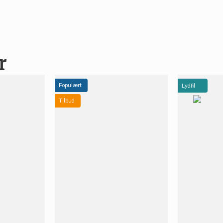
r
Populært
Lydfil
Tilbud