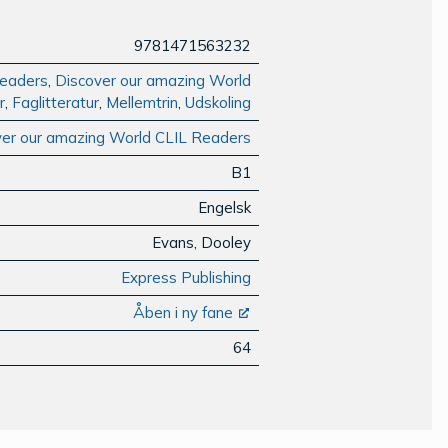
9781471563232
Readers
,
Discover our amazing World
r
,
Faglitteratur
,
Mellemtrin
,
Udskoling
ver our amazing World CLIL Readers
B1
Engelsk
Evans, Dooley
Express Publishing
Åben i ny fane
64