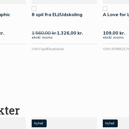
aphic
8 spil fra ELI/Udskoling
A Love for 
kr.
1.560,00
kr.
1.326,00
kr.
109,00
kr.
ekskl. moms
ekskl. moms
ISBN:
SpilEliudskole
ISBN:
97805217
kter
Nyhed
Nyhed