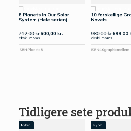
8 Planets In Our Solar
10 forskellige Gr
System (Hele serien)
Novels
712,00
kr.
600,00
kr.
980,00
kr.
699,00
ekskl. moms
ekskl. moms
ISBN:
Planets8
ISBN:
10graphicmellem
Tidligere sete produ
Nyhed
Nyhed