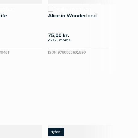
Life
Alice in Wonderland
Agric
75,00
kr.
162,
ekskl. moms
ekskl.
99461
ISBN:
9788853631596
ISBN:
97
Nyhed
Nyhed