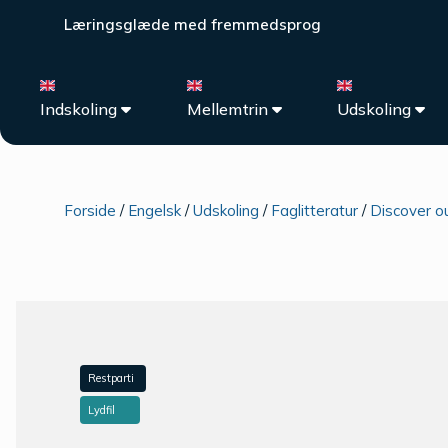
Læringsglæde med fremmedsprog
Indskoling
Mellemtrin
Udskoling
Forside
/
Engelsk
/
Udskoling
/
Faglitteratur
/
Discover o
Restparti
Lydfil