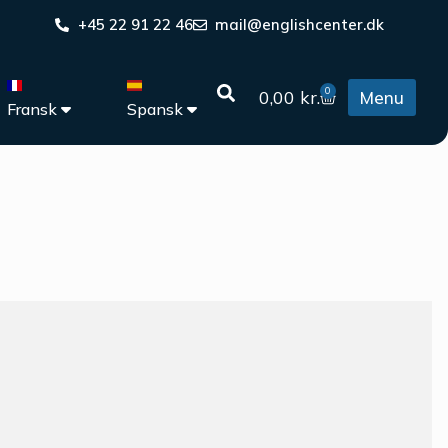
+45 22 91 22 46
mail@englishcenter.dk
0
0,00
kr.
Menu
Fransk
Spansk