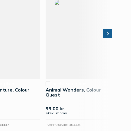
nture, Colour
Animal Wonders, Colour
Seaso
Quest
Ques
99,00
kr.
99,0
ekskl. moms
ekskl.
04447
ISBN:
5905481304430
ISBN:
59