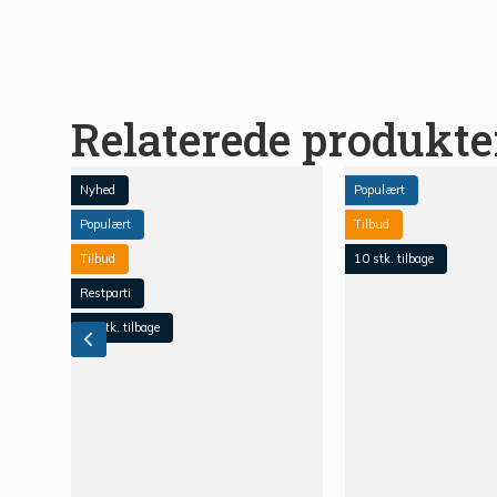
Relaterede produkte
Nyhed
Populært
Populært
Tilbud
Tilbud
10 stk. tilbage
Restparti
15 stk. tilbage