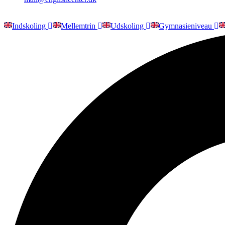
Indskoling
Mellemtrin
Udskoling
Gymnasieniveau