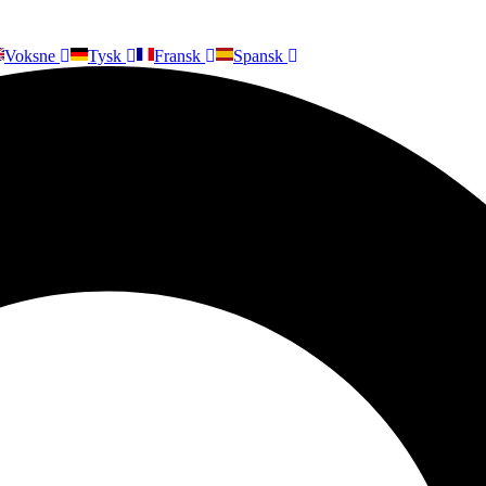
Voksne
Tysk
Fransk
Spansk