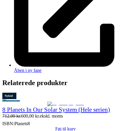
Åben i ny fane
Relaterede produkter
Nyhed
Populært
8 Planets In Our Solar System (Hele serien)
Tilbud
712,00
kr.
600,00
kr.
ekskl. moms
Restparti
ISBN:
Planets8
15 stk. tilbage
Føj til kurv