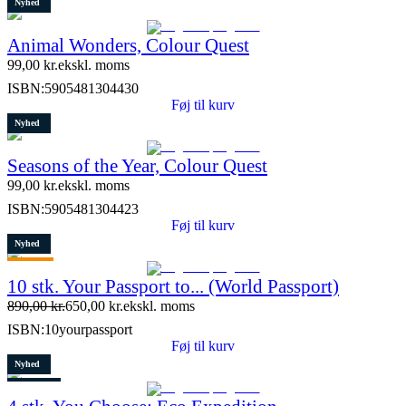
Nyhed
Animal Wonders, Colour Quest
99,00
kr.
ekskl. moms
ISBN:
5905481304430
Føj til kurv
Nyhed
Seasons of the Year, Colour Quest
99,00
kr.
ekskl. moms
ISBN:
5905481304423
Føj til kurv
Nyhed
Tilbud
10 stk. Your Passport to... (World Passport)
Restparti
890,00
kr.
650,00
kr.
ekskl. moms
9 stk. tilbage
ISBN:
10yourpassport
Føj til kurv
Nyhed
Restparti