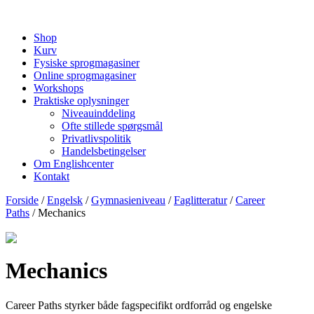
Shop
Kurv
Fysiske sprogmagasiner
Online sprogmagasiner
Workshops
Praktiske oplysninger
Niveauinddeling
Ofte stillede spørgsmål
Privatlivspolitik
Handelsbetingelser
Om Englishcenter
Kontakt
Forside
/
Engelsk
/
Gymnasieniveau
/
Faglitteratur
/
Career
Paths
/ Mechanics
Mechanics
Career Paths styrker både fagspecifikt ordforråd og engelske