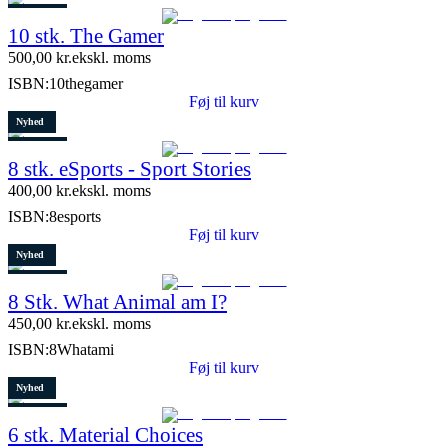
Restparti
10 stk. The Gamer
5 stk. tilbage
500,00
kr.
ekskl. moms
ISBN:
10thegamer
Føj til kurv
Nyhed
Restparti
8 stk. eSports - Sport Stories
6 stk. tilbage
400,00
kr.
ekskl. moms
ISBN:
8esports
Føj til kurv
Nyhed
Restparti
8 Stk. What Animal am I?
10 stk. tilbage
450,00
kr.
ekskl. moms
ISBN:
8Whatami
Føj til kurv
Nyhed
Restparti
6 stk. Material Choices
5 stk. tilbage