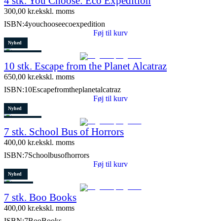
4 stk. You Choose: Eco Expedition
7 stk. tilbage
300,00
kr.
ekskl. moms
ISBN:
4youchooseecoexpedition
Føj til kurv
Nyhed
3 stk. tilbage
10 stk. Escape from the Planet Alcatraz
650,00
kr.
ekskl. moms
ISBN:
10Escapefromtheplanetalcatraz
Føj til kurv
Nyhed
4 stk. tilbage
7 stk. School Bus of Horrors
400,00
kr.
ekskl. moms
ISBN:
7Schoolbusofhorrors
Føj til kurv
Nyhed
Restparti
7 stk. Boo Books
2 stk. tilbage
400,00
kr.
ekskl. moms
ISBN:
7BooBooks