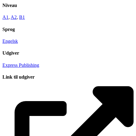
Niveau
A1
,
A2
,
B1
Sprog
Engelsk
Udgiver
Express Publishing
Link til udgiver