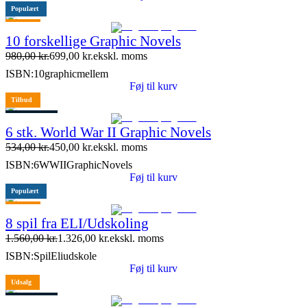
Populært
Tilbud
10 forskellige Graphic Novels
10 stk. tilbage
980,00
kr.
699,00
kr.
ekskl. moms
ISBN:
10graphicmellem
Føj til kurv
Tilbud
4 stk. tilbage
6 stk. World War II Graphic Novels
534,00
kr.
450,00
kr.
ekskl. moms
ISBN:
6WWIIGraphicNovels
Føj til kurv
Populært
Tilbud
8 spil fra ELI/Udskoling
1.560,00
kr.
1.326,00
kr.
ekskl. moms
ISBN:
SpilEliudskole
Føj til kurv
Udsalg
1 stk. tilbage