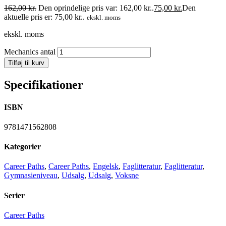
162,00
kr.
Den oprindelige pris var: 162,00 kr..
75,00
kr.
Den
aktuelle pris er: 75,00 kr..
ekskl. moms
ekskl. moms
Mechanics antal
Tilføj til kurv
Specifikationer
ISBN
9781471562808
Kategorier
Career Paths
,
Career Paths
,
Engelsk
,
Faglitteratur
,
Faglitteratur
,
Gymnasieniveau
,
Udsalg
,
Udsalg
,
Voksne
Serier
Career Paths