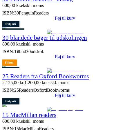
600,00
kr.
ekskl. moms
ISBN:
30PenguinReaders
Føj til kurv
Restparti
1 stk. tilbage
30 blandede bøger til udskolingen
800,00
kr.
ekskl. moms
ISBN:
Tilbud30udskol.
Føj til kurv
Tilbud
Restparti
25 Readers fra Oxford Bookworms
2 stk. tilbage
2.125,00
kr.
1.200,00
kr.
ekskl. moms
ISBN:
25ReadersOxfordBookworms
Føj til kurv
Restparti
15 MacMillan readers
600,00
kr.
ekskl. moms
ISBN:
15MacMillanReaders