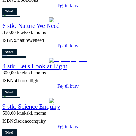
Føj til kurv
Nyhed
Restparti
6 stk. Nature We Need
8 stk. tilbage
350,00
kr.
ekskl. moms
ISBN:
6natureweneed
Føj til kurv
Nyhed
8 stk. tilbage
4 stk. Let's Look at Light
300,00
kr.
ekskl. moms
ISBN:
4Lookatlight
Føj til kurv
Nyhed
Restparti
9 stk. Science Enquiry
10 stk. tilbage
500,00
kr.
ekskl. moms
ISBN:
9scienceenquiry
Føj til kurv
Nyhed