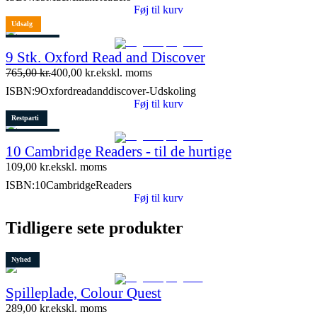
Føj til kurv
Udsalg
2 stk. tilbage
9 Stk. Oxford Read and Discover
765,00
kr.
400,00
kr.
ekskl. moms
ISBN:
9Oxfordreadanddiscover-Udskoling
Føj til kurv
Restparti
2 stk. tilbage
10 Cambridge Readers - til de hurtige
Lydfil
109,00
kr.
ekskl. moms
ISBN:
10CambridgeReaders
Føj til kurv
Tidligere sete produkter
Nyhed
Spilleplade, Colour Quest
289,00
kr.
ekskl. moms