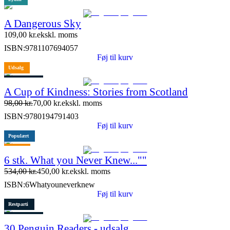
A Dangerous Sky
109,00
kr.
ekskl. moms
ISBN:
9781107694057
Føj til kurv
Udsalg
5 stk. tilbage
A Cup of Kindness: Stories from Scotland
98,00
kr.
70,00
kr.
ekskl. moms
ISBN:
9780194791403
Føj til kurv
Populært
Tilbud
6 stk. What you Never Knew...""
534,00
kr.
450,00
kr.
ekskl. moms
ISBN:
6Whatyouneverknew
Føj til kurv
Restparti
1 stk. tilbage
30 Penguin Readers - udsalg