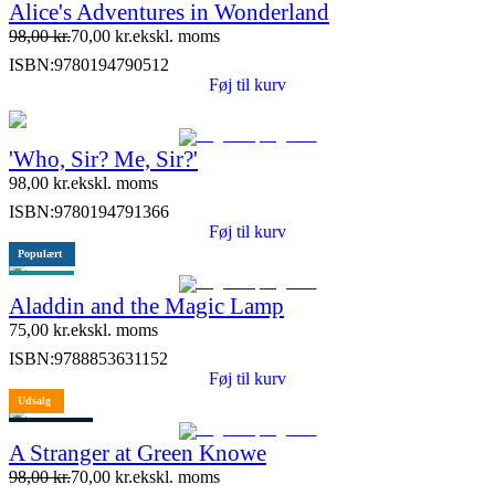
Alice's Adventures in Wonderland
98,00
kr.
70,00
kr.
ekskl. moms
ISBN:
9780194790512
Føj til kurv
'Who, Sir? Me, Sir?'
98,00
kr.
ekskl. moms
ISBN:
9780194791366
Føj til kurv
Populært
ELI link
Aladdin and the Magic Lamp
75,00
kr.
ekskl. moms
ISBN:
9788853631152
Føj til kurv
Udsalg
3 stk. tilbage
A Stranger at Green Knowe
98,00
kr.
70,00
kr.
ekskl. moms