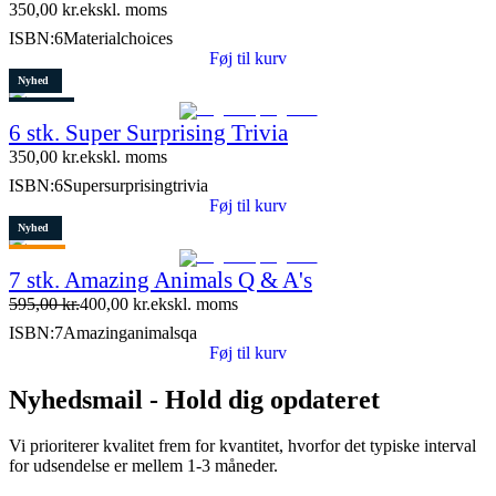
350,00
kr.
ekskl. moms
ISBN:
6Materialchoices
Føj til kurv
Nyhed
Restparti
6 stk. Super Surprising Trivia
8 stk. tilbage
350,00
kr.
ekskl. moms
ISBN:
6Supersurprisingtrivia
Føj til kurv
Nyhed
Tilbud
7 stk. Amazing Animals Q & A's
Restparti
595,00
kr.
400,00
kr.
ekskl. moms
15 stk. tilbage
ISBN:
7Amazinganimalsqa
Føj til kurv
Nyhedsmail - Hold dig opdateret
Vi prioriterer kvalitet frem for kvantitet, hvorfor det typiske interval
for udsendelse er mellem 1-3 måneder.