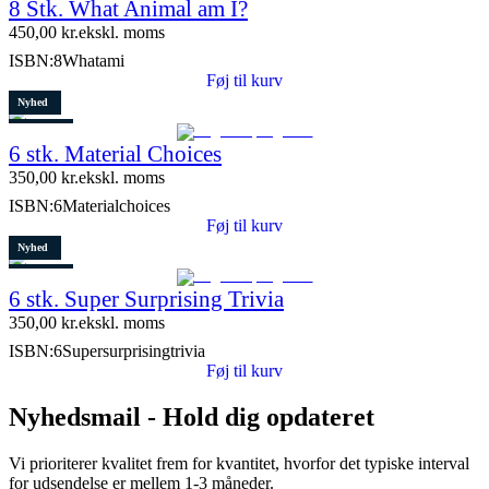
8 Stk. What Animal am I?
10 stk. tilbage
450,00
kr.
ekskl. moms
ISBN:
8Whatami
Føj til kurv
Nyhed
Restparti
6 stk. Material Choices
5 stk. tilbage
350,00
kr.
ekskl. moms
ISBN:
6Materialchoices
Føj til kurv
Nyhed
Restparti
6 stk. Super Surprising Trivia
8 stk. tilbage
350,00
kr.
ekskl. moms
ISBN:
6Supersurprisingtrivia
Føj til kurv
Nyhedsmail - Hold dig opdateret
Vi prioriterer kvalitet frem for kvantitet, hvorfor det typiske interval
for udsendelse er mellem 1-3 måneder.