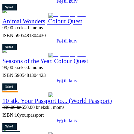
Føj til kurv
Nyhed
Animal Wonders, Colour Quest
99,00
kr.
ekskl. moms
ISBN:
5905481304430
Føj til kurv
Nyhed
Seasons of the Year, Colour Quest
99,00
kr.
ekskl. moms
ISBN:
5905481304423
Føj til kurv
Nyhed
Tilbud
10 stk. Your Passport to... (World Passport)
Restparti
890,00
kr.
650,00
kr.
ekskl. moms
9 stk. tilbage
ISBN:
10yourpassport
Føj til kurv
Nyhed