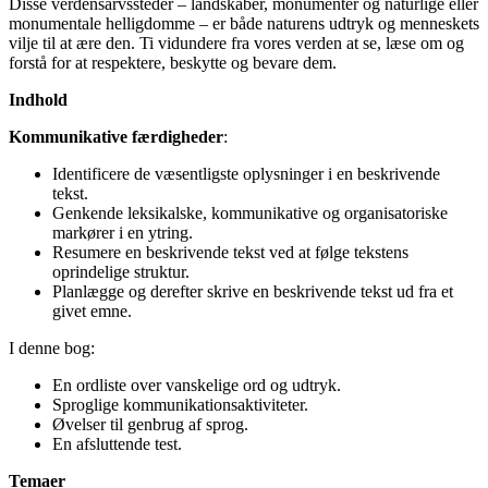
Disse verdensarvssteder – landskaber, monumenter og naturlige eller
monumentale helligdomme – er både naturens udtryk og menneskets
vilje til at ære den. Ti vidundere fra vores verden at se, læse om og
forstå for at respektere, beskytte og bevare dem.
Indhold
Kommunikative færdigheder
:
Identificere de væsentligste oplysninger i en beskrivende
tekst.
Genkende leksikalske, kommunikative og organisatoriske
markører i en ytring.
Resumere en beskrivende tekst ved at følge tekstens
oprindelige struktur.
Planlægge og derefter skrive en beskrivende tekst ud fra et
givet emne.
I denne bog:
En ordliste over vanskelige ord og udtryk.
Sproglige kommunikationsaktiviteter.
Øvelser til genbrug af sprog.
En afsluttende test.
Temaer