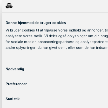
ISBN:
7Schoolbusofhorrors
Føj til kurv
Nyhed
Restparti
Denne hjemmeside bruger cookies
7 stk. Boo Books
2 stk. tilbage
Vi bruger cookies til at tilpasse vores indhold og annoncer, til 
400,00
kr.
ekskl. moms
analysere vores trafik. Vi deler også oplysninger om din br
ISBN:
7BooBooks
Føj til kurv
for sociale medier, annonceringspartnere og analysepartner
Nyhed
andre oplysninger, du har givet dem, eller som de har indsamle
Restparti
6 stk. Nature We Need
8 stk. tilbage
350,00
kr.
ekskl. moms
Samtykkevalg
Nødvendig
ISBN:
6natureweneed
Føj til kurv
Nyhed
Præferencer
8 stk. tilbage
4 stk. Let's Look at Light
300,00
kr.
ekskl. moms
Statistik
ISBN:
4Lookatlight
Føj til kurv