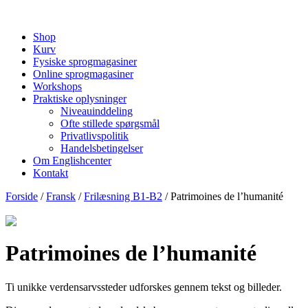
Shop
Kurv
Fysiske sprogmagasiner
Online sprogmagasiner
Workshops
Praktiske oplysninger
Niveauinddeling
Ofte stillede spørgsmål
Privatlivspolitik
Handelsbetingelser
Om Englishcenter
Kontakt
Forside
/
Fransk
/
Frilæsning B1-B2
/ Patrimoines de l’humanité
Patrimoines de l’humanité
Ti unikke verdensarvssteder udforskes gennem tekst og billeder.