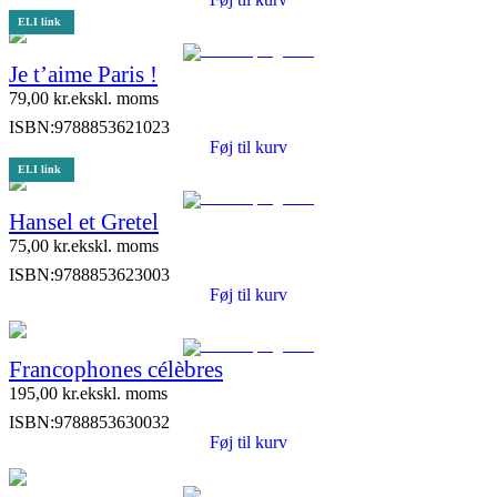
ELI link
Je t’aime Paris !
79,00
kr.
ekskl. moms
ISBN:
9788853621023
Føj til kurv
ELI link
Hansel et Gretel
75,00
kr.
ekskl. moms
ISBN:
9788853623003
Føj til kurv
Francophones célèbres
195,00
kr.
ekskl. moms
ISBN:
9788853630032
Føj til kurv