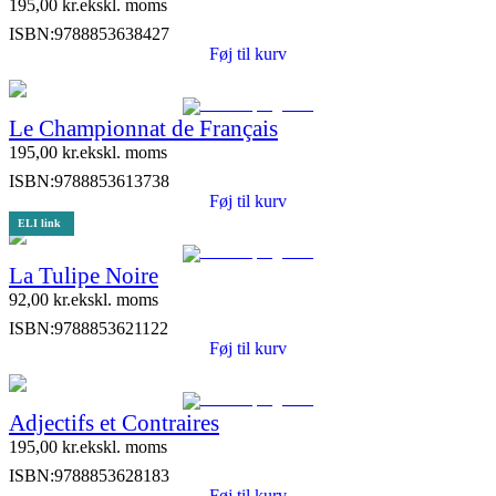
195,00
kr.
ekskl. moms
ISBN:
9788853638427
Føj til kurv
Le Championnat de Français
195,00
kr.
ekskl. moms
ISBN:
9788853613738
Føj til kurv
ELI link
La Tulipe Noire
92,00
kr.
ekskl. moms
ISBN:
9788853621122
Føj til kurv
Adjectifs et Contraires
195,00
kr.
ekskl. moms
ISBN:
9788853628183
Føj til kurv