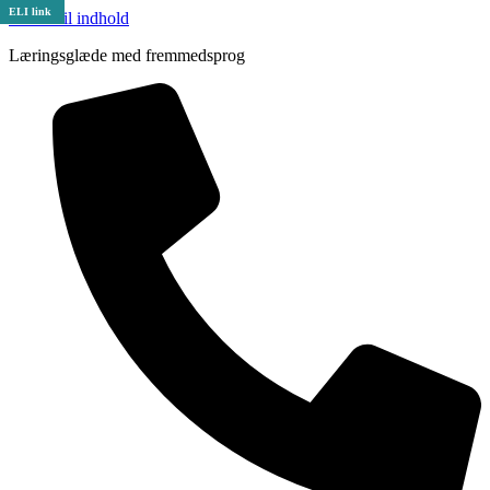
ELI link
Videre til indhold
Læringsglæde med fremmedsprog