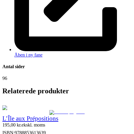
Åben i ny fane
Antal sider
96
Relaterede produkter
L’Île aux Prépositions
195,00
kr.
ekskl. moms
ISBN:
9788853613639