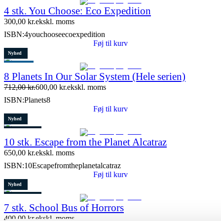
Restparti
4 stk. You Choose: Eco Expedition
7 stk. tilbage
300,00
kr.
ekskl. moms
ISBN:
4youchooseecoexpedition
Føj til kurv
Nyhed
Populært
8 Planets In Our Solar System (Hele serien)
Tilbud
712,00
kr.
600,00
kr.
ekskl. moms
Restparti
ISBN:
Planets8
15 stk. tilbage
Føj til kurv
Nyhed
3 stk. tilbage
10 stk. Escape from the Planet Alcatraz
650,00
kr.
ekskl. moms
ISBN:
10Escapefromtheplanetalcatraz
Føj til kurv
Nyhed
4 stk. tilbage
7 stk. School Bus of Horrors
400,00
kr.
ekskl. moms