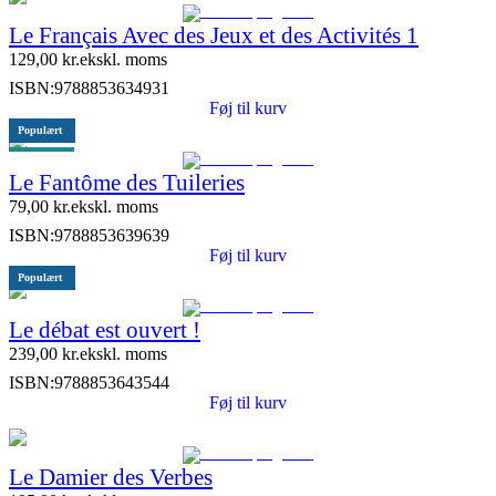
Le Français Avec des Jeux et des Activités 1
129,00
kr.
ekskl. moms
ISBN:
9788853634931
Føj til kurv
Populært
ELI link
Le Fantôme des Tuileries
79,00
kr.
ekskl. moms
ISBN:
9788853639639
Føj til kurv
Populært
Le débat est ouvert !
239,00
kr.
ekskl. moms
ISBN:
9788853643544
Føj til kurv
Le Damier des Verbes