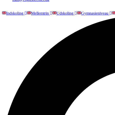
Indskoling
Mellemtrin
Udskoling
Gymnasieniveau