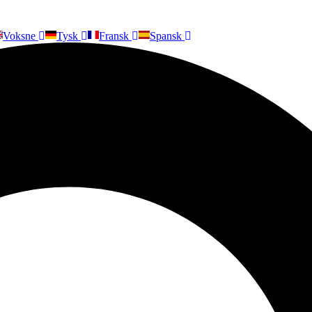
Voksne
Tysk
Fransk
Spansk