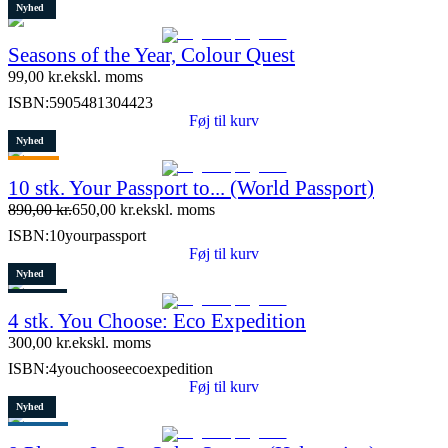
Nyhed
Seasons of the Year, Colour Quest
99,00
kr.
ekskl. moms
ISBN:
5905481304423
Føj til kurv
Nyhed
Tilbud
10 stk. Your Passport to... (World Passport)
Restparti
890,00
kr.
650,00
kr.
ekskl. moms
9 stk. tilbage
ISBN:
10yourpassport
Føj til kurv
Nyhed
Restparti
4 stk. You Choose: Eco Expedition
7 stk. tilbage
300,00
kr.
ekskl. moms
ISBN:
4youchooseecoexpedition
Føj til kurv
Nyhed
Populært