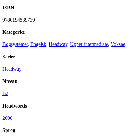
ISBN
9780194539739
Kategorier
Bogsystemer
,
Engelsk
,
Headway
,
Upper-intermediate
,
Voksne
Serier
Headway
Niveau
B2
Headwords
2000
Sprog