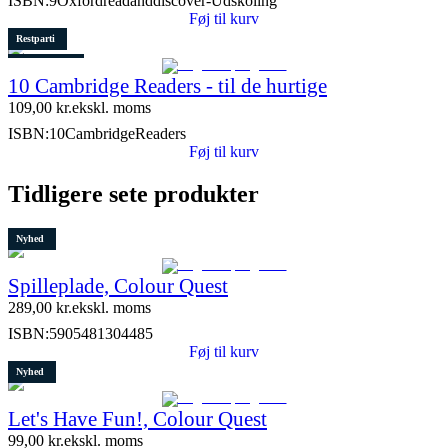
ISBN:
9Oxfordreadanddiscover-Udskoling
Føj til kurv
Restparti
2 stk. tilbage
10 Cambridge Readers - til de hurtige
Lydfil
109,00
kr.
ekskl. moms
ISBN:
10CambridgeReaders
Føj til kurv
Tidligere sete produkter
Nyhed
Spilleplade, Colour Quest
289,00
kr.
ekskl. moms
ISBN:
5905481304485
Føj til kurv
Nyhed
Let's Have Fun!, Colour Quest
99,00
kr.
ekskl. moms