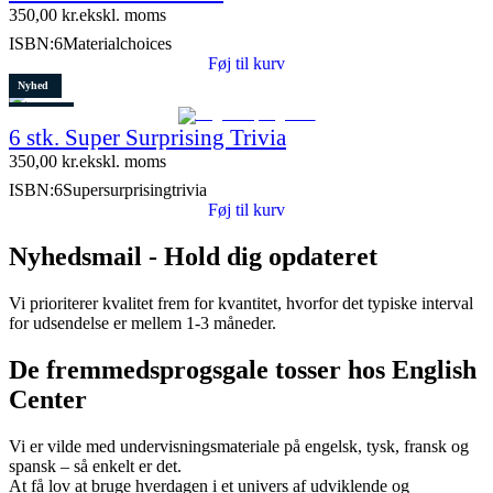
350,00
kr.
ekskl. moms
ISBN:
6Materialchoices
Føj til kurv
Nyhed
Restparti
6 stk. Super Surprising Trivia
8 stk. tilbage
350,00
kr.
ekskl. moms
ISBN:
6Supersurprisingtrivia
Føj til kurv
Nyhedsmail - Hold dig opdateret
Vi prioriterer kvalitet frem for kvantitet, hvorfor det typiske interval
for udsendelse er mellem 1-3 måneder.
De fremmedsprogsgale tosser hos English
Center
Vi er vilde med undervisningsmateriale på engelsk, tysk, fransk og
spansk – så enkelt er det.
At få lov at bruge hverdagen i et univers af udviklende og