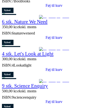
ISBN:
7BooBooks
Føj til kurv
Nyhed
Restparti
6 stk. Nature We Need
8 stk. tilbage
350,00
kr.
ekskl. moms
ISBN:
6natureweneed
Føj til kurv
Nyhed
8 stk. tilbage
4 stk. Let's Look at Light
300,00
kr.
ekskl. moms
ISBN:
4Lookatlight
Føj til kurv
Nyhed
Restparti
9 stk. Science Enquiry
10 stk. tilbage
500,00
kr.
ekskl. moms
ISBN:
9scienceenquiry
Føj til kurv
Nyhed