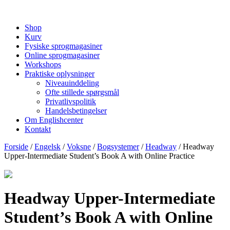
Shop
Kurv
Fysiske sprogmagasiner
Online sprogmagasiner
Workshops
Praktiske oplysninger
Niveauinddeling
Ofte stillede spørgsmål
Privatlivspolitik
Handelsbetingelser
Om Englishcenter
Kontakt
Forside
/
Engelsk
/
Voksne
/
Bogsystemer
/
Headway
/ Headway
Upper-Intermediate Student’s Book A with Online Practice
Headway Upper-Intermediate
Student’s Book A with Online