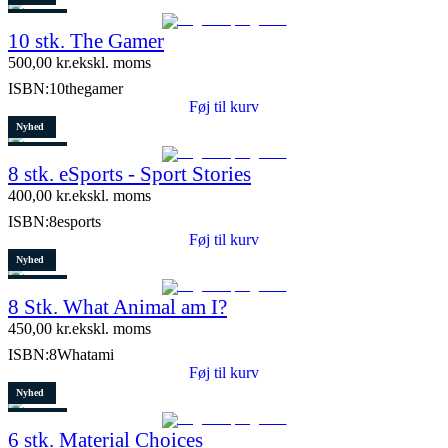
Restparti
10 stk. The Gamer
5 stk. tilbage
500,00
kr.
ekskl. moms
ISBN:
10thegamer
Føj til kurv
Nyhed
Restparti
8 stk. eSports - Sport Stories
6 stk. tilbage
400,00
kr.
ekskl. moms
ISBN:
8esports
Føj til kurv
Nyhed
Restparti
8 Stk. What Animal am I?
10 stk. tilbage
450,00
kr.
ekskl. moms
ISBN:
8Whatami
Føj til kurv
Nyhed
Restparti
6 stk. Material Choices
5 stk. tilbage