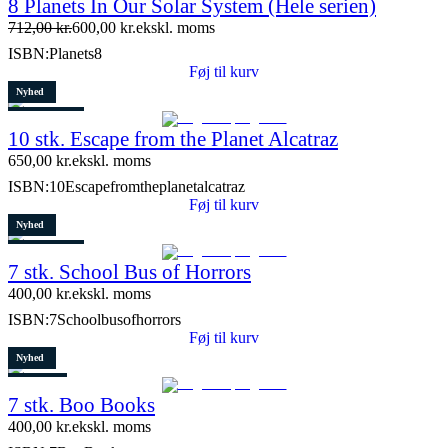
8 Planets In Our Solar System (Hele serien)
Tilbud
712,00
kr.
600,00
kr.
ekskl. moms
Restparti
ISBN:
Planets8
15 stk. tilbage
Føj til kurv
Nyhed
3 stk. tilbage
10 stk. Escape from the Planet Alcatraz
650,00
kr.
ekskl. moms
ISBN:
10Escapefromtheplanetalcatraz
Føj til kurv
Nyhed
4 stk. tilbage
7 stk. School Bus of Horrors
400,00
kr.
ekskl. moms
ISBN:
7Schoolbusofhorrors
Føj til kurv
Nyhed
Restparti
7 stk. Boo Books
2 stk. tilbage
400,00
kr.
ekskl. moms