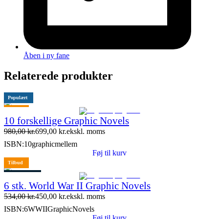
Åben i ny fane
Relaterede produkter
Populært
Tilbud
10 forskellige Graphic Novels
10 stk. tilbage
980,00
kr.
699,00
kr.
ekskl. moms
ISBN:
10graphicmellem
Føj til kurv
Tilbud
4 stk. tilbage
6 stk. World War II Graphic Novels
534,00
kr.
450,00
kr.
ekskl. moms
ISBN:
6WWIIGraphicNovels
Føj til kurv