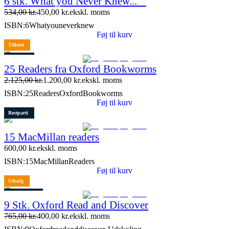
6 stk. What you Never Knew...""
534,00
kr.
450,00
kr.
ekskl. moms
ISBN:
6Whatyouneverknew
Føj til kurv
Tilbud
Restparti
25 Readers fra Oxford Bookworms
2 stk. tilbage
2.125,00
kr.
1.200,00
kr.
ekskl. moms
ISBN:
25ReadersOxfordBookworms
Føj til kurv
Restparti
15 MacMillan readers
600,00
kr.
ekskl. moms
ISBN:
15MacMillanReaders
Føj til kurv
Udsalg
2 stk. tilbage
9 Stk. Oxford Read and Discover
765,00
kr.
400,00
kr.
ekskl. moms