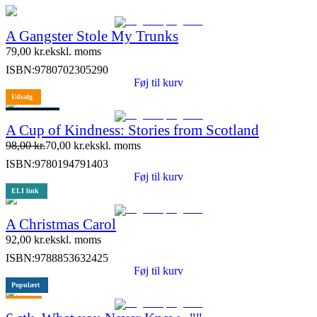
A Gangster Stole My Trunks
79,00
kr.
ekskl. moms
ISBN:
9780702305290
Føj til kurv
Udsalg
5 stk. tilbage
A Cup of Kindness: Stories from Scotland
98,00
kr.
70,00
kr.
ekskl. moms
ISBN:
9780194791403
Føj til kurv
ELI link
A Christmas Carol
92,00
kr.
ekskl. moms
ISBN:
9788853632425
Føj til kurv
Populært
Tilbud