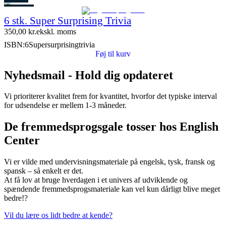
Restparti
6 stk. Super Surprising Trivia
8 stk. tilbage
350,00
kr.
ekskl. moms
ISBN:
6Supersurprisingtrivia
Føj til kurv
Nyhedsmail - Hold dig opdateret
Vi prioriterer kvalitet frem for kvantitet, hvorfor det typiske interval
for udsendelse er mellem 1-3 måneder.
De fremmedsprogsgale tosser hos English
Center
Vi er vilde med undervisningsmateriale på engelsk, tysk, fransk og
spansk – så enkelt er det.
At få lov at bruge hverdagen i et univers af udviklende og
spændende fremmedsprogsmateriale kan vel kun dårligt blive meget
bedre!?
Vil du lære os lidt bedre at kende?