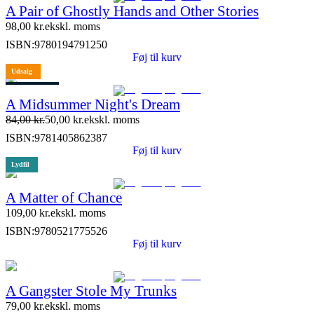
A Pair of Ghostly Hands and Other Stories
98,00
kr.
ekskl. moms
ISBN:
9780194791250
Føj til kurv
Udsalg
2 stk. tilbage
A Midsummer Night's Dream
84,00
kr.
50,00
kr.
ekskl. moms
ISBN:
9781405862387
Føj til kurv
Lydfil
A Matter of Chance
109,00
kr.
ekskl. moms
ISBN:
9780521775526
Føj til kurv
A Gangster Stole My Trunks
79,00
kr.
ekskl. moms