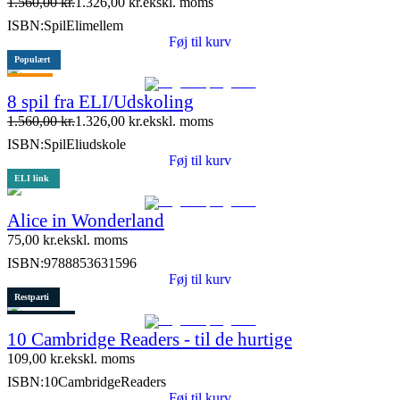
1.560,00
kr.
1.326,00
kr.
ekskl. moms
ISBN:
SpilElimellem
Føj til kurv
Populært
Tilbud
8 spil fra ELI/Udskoling
1.560,00
kr.
1.326,00
kr.
ekskl. moms
ISBN:
SpilEliudskole
Føj til kurv
ELI link
Alice in Wonderland
75,00
kr.
ekskl. moms
ISBN:
9788853631596
Føj til kurv
Restparti
2 stk. tilbage
10 Cambridge Readers - til de hurtige
Lydfil
109,00
kr.
ekskl. moms
ISBN:
10CambridgeReaders
Føj til kurv