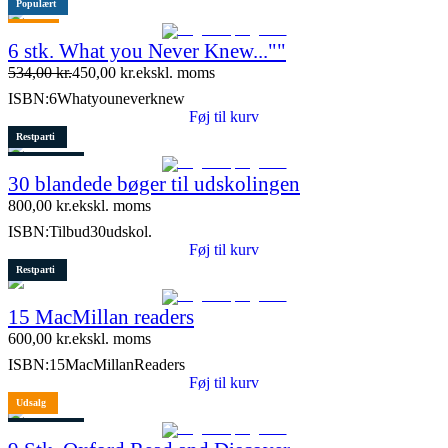
Populært
Tilbud
6 stk. What you Never Knew...""
534,00
kr.
450,00
kr.
ekskl. moms
ISBN:
6Whatyouneverknew
Føj til kurv
Restparti
1 stk. tilbage
30 blandede bøger til udskolingen
800,00
kr.
ekskl. moms
ISBN:
Tilbud30udskol.
Føj til kurv
Restparti
15 MacMillan readers
600,00
kr.
ekskl. moms
ISBN:
15MacMillanReaders
Føj til kurv
Udsalg
2 stk. tilbage