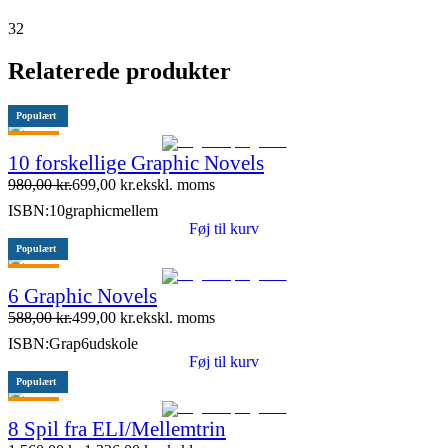
32
Relaterede produkter
Populært
Tilbud
10 forskellige Graphic Novels
10 stk. tilbage
980,00
kr.
699,00
kr.
ekskl. moms
ISBN:
10graphicmellem
Føj til kurv
Populært
Tilbud
6 Graphic Novels
588,00
kr.
499,00
kr.
ekskl. moms
ISBN:
Grap6udskole
Føj til kurv
Populært
Tilbud
8 Spil fra ELI/Mellemtrin