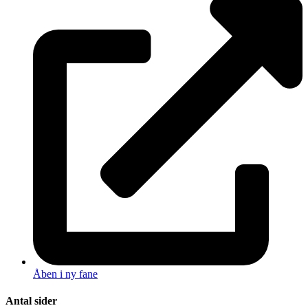
Åben i ny fane
Antal sider