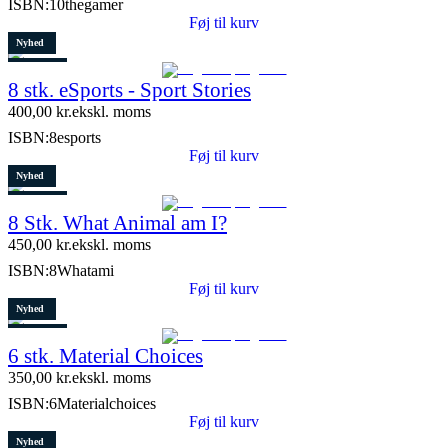
ISBN:
10thegamer
Føj til kurv
Nyhed
Restparti
8 stk. eSports - Sport Stories
6 stk. tilbage
400,00
kr.
ekskl. moms
ISBN:
8esports
Føj til kurv
Nyhed
Restparti
8 Stk. What Animal am I?
10 stk. tilbage
450,00
kr.
ekskl. moms
ISBN:
8Whatami
Føj til kurv
Nyhed
Restparti
6 stk. Material Choices
5 stk. tilbage
350,00
kr.
ekskl. moms
ISBN:
6Materialchoices
Føj til kurv
Nyhed