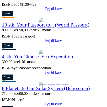
ISBN:
5905481304423
Føj til kurv
Nyhed
Tilbud
10 stk. Your Passport to... (World Passport)
Restparti
890,00
kr.
650,00
kr.
ekskl. moms
9 stk. tilbage
ISBN:
10yourpassport
Føj til kurv
Nyhed
Restparti
4 stk. You Choose: Eco Expedition
7 stk. tilbage
300,00
kr.
ekskl. moms
ISBN:
4youchooseecoexpedition
Føj til kurv
Nyhed
Populært
8 Planets In Our Solar System (Hele serien)
Tilbud
712,00
kr.
600,00
kr.
ekskl. moms
Restparti
ISBN:
Planets8
15 stk. tilbage
Føj til kurv