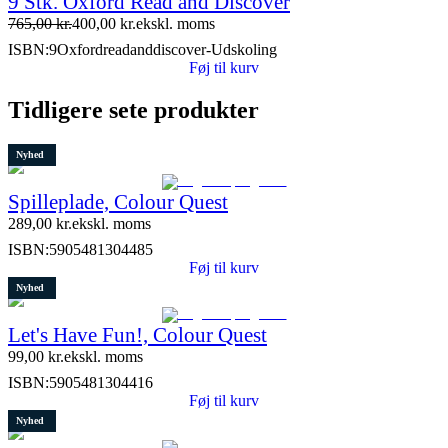
9 Stk. Oxford Read and Discover
765,00
kr.
400,00
kr.
ekskl. moms
ISBN:
9Oxfordreadanddiscover-Udskoling
Føj til kurv
Tidligere sete produkter
Nyhed
Spilleplade, Colour Quest
289,00
kr.
ekskl. moms
ISBN:
5905481304485
Føj til kurv
Nyhed
Let's Have Fun!, Colour Quest
99,00
kr.
ekskl. moms
ISBN:
5905481304416
Føj til kurv
Nyhed