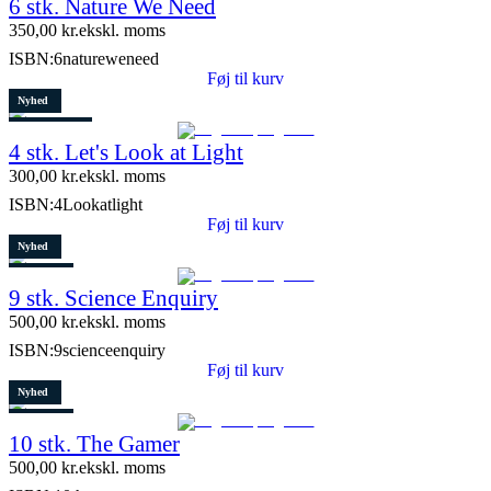
6 stk. Nature We Need
8 stk. tilbage
350,00
kr.
ekskl. moms
ISBN:
6natureweneed
Føj til kurv
Nyhed
8 stk. tilbage
4 stk. Let's Look at Light
300,00
kr.
ekskl. moms
ISBN:
4Lookatlight
Føj til kurv
Nyhed
Restparti
9 stk. Science Enquiry
10 stk. tilbage
500,00
kr.
ekskl. moms
ISBN:
9scienceenquiry
Føj til kurv
Nyhed
Restparti
10 stk. The Gamer
5 stk. tilbage
500,00
kr.
ekskl. moms