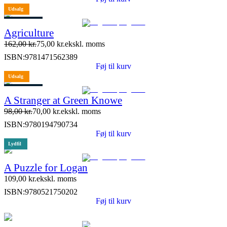
Udsalg
3 stk. tilbage
Agriculture
162,00
kr.
75,00
kr.
ekskl. moms
ISBN:
9781471562389
Føj til kurv
Udsalg
3 stk. tilbage
A Stranger at Green Knowe
98,00
kr.
70,00
kr.
ekskl. moms
ISBN:
9780194790734
Føj til kurv
Lydfil
A Puzzle for Logan
109,00
kr.
ekskl. moms
ISBN:
9780521750202
Føj til kurv