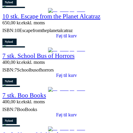
Nyhed
3 stk. tilbage
10 stk. Escape from the Planet Alcatraz
650,00
kr.
ekskl. moms
ISBN:
10Escapefromtheplanetalcatraz
Føj til kurv
Nyhed
4 stk. tilbage
7 stk. School Bus of Horrors
400,00
kr.
ekskl. moms
ISBN:
7Schoolbusofhorrors
Føj til kurv
Nyhed
Restparti
7 stk. Boo Books
2 stk. tilbage
400,00
kr.
ekskl. moms
ISBN:
7BooBooks
Føj til kurv
Nyhed
Restparti