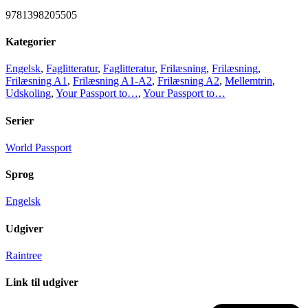
9781398205505
Kategorier
Engelsk
,
Faglitteratur
,
Faglitteratur
,
Frilæsning
,
Frilæsning
,
Frilæsning A1
,
Frilæsning A1-A2
,
Frilæsning A2
,
Mellemtrin
,
Udskoling
,
Your Passport to…
,
Your Passport to…
Serier
World Passport
Sprog
Engelsk
Udgiver
Raintree
Link til udgiver