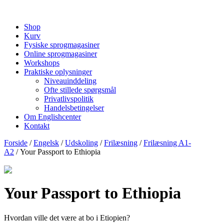
Shop
Kurv
Fysiske sprogmagasiner
Online sprogmagasiner
Workshops
Praktiske oplysninger
Niveauinddeling
Ofte stillede spørgsmål
Privatlivspolitik
Handelsbetingelser
Om Englishcenter
Kontakt
Forside
/
Engelsk
/
Udskoling
/
Frilæsning
/
Frilæsning A1-
A2
/ Your Passport to Ethiopia
Your Passport to Ethiopia
Hvordan ville det være at bo i Etiopien?