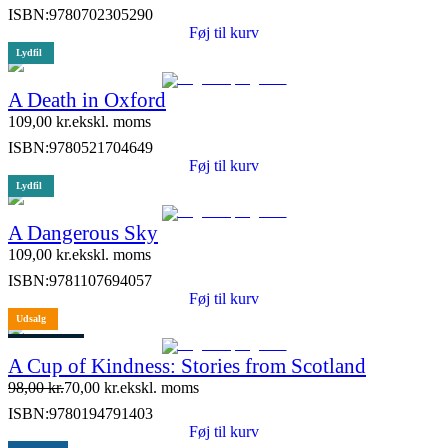
ISBN:
9780702305290
Føj til kurv
Lydfil
A Death in Oxford
109,00
kr.
ekskl. moms
ISBN:
9780521704649
Føj til kurv
Lydfil
A Dangerous Sky
109,00
kr.
ekskl. moms
ISBN:
9781107694057
Føj til kurv
Udsalg
5 stk. tilbage
A Cup of Kindness: Stories from Scotland
98,00
kr.
70,00
kr.
ekskl. moms
ISBN:
9780194791403
Føj til kurv