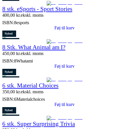
Restparti
8 stk. eSports - Sport Stories
6 stk. tilbage
400,00
kr.
ekskl. moms
ISBN:
8esports
Føj til kurv
Nyhed
Restparti
8 Stk. What Animal am I?
10 stk. tilbage
450,00
kr.
ekskl. moms
ISBN:
8Whatami
Føj til kurv
Nyhed
Restparti
6 stk. Material Choices
5 stk. tilbage
350,00
kr.
ekskl. moms
ISBN:
6Materialchoices
Føj til kurv
Nyhed
Restparti
6 stk. Super Surprising Trivia
8 stk. tilbage