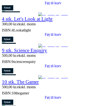
Føj til kurv
Nyhed
8 stk. tilbage
4 stk. Let's Look at Light
300,00
kr.
ekskl. moms
ISBN:
4Lookatlight
Føj til kurv
Nyhed
Restparti
9 stk. Science Enquiry
10 stk. tilbage
500,00
kr.
ekskl. moms
ISBN:
9scienceenquiry
Føj til kurv
Nyhed
Restparti
10 stk. The Gamer
5 stk. tilbage
500,00
kr.
ekskl. moms
ISBN:
10thegamer
Føj til kurv
Nyhed