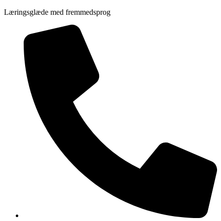
Videre
Læringsglæde med fremmedsprog
til
indhold