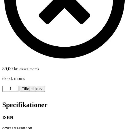
89,00
kr.
ekskl. moms
ekskl. moms
Überfall
Tilføj til kurv
in
Mannheim
Specifikationer
antal
ISBN
9783191685805