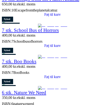
650,00
kr.
ekskl. moms
ISBN:
10Escapefromtheplanetalcatraz
Føj til kurv
Nyhed
4 stk. tilbage
7 stk. School Bus of Horrors
400,00
kr.
ekskl. moms
ISBN:
7Schoolbusofhorrors
Føj til kurv
Nyhed
Restparti
7 stk. Boo Books
2 stk. tilbage
400,00
kr.
ekskl. moms
ISBN:
7BooBooks
Føj til kurv
Nyhed
Restparti
6 stk. Nature We Need
8 stk. tilbage
350,00
kr.
ekskl. moms
ISBN:
6natureweneed