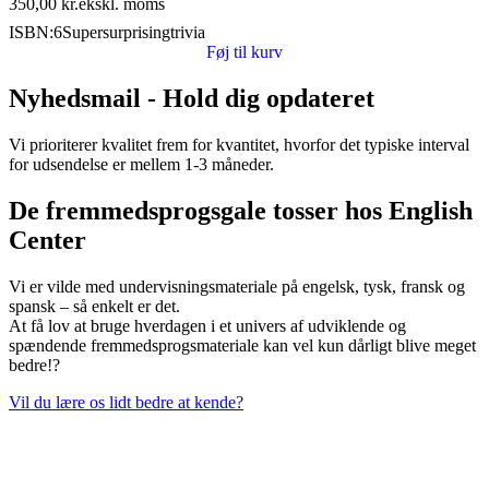
350,00
kr.
ekskl. moms
ISBN:
6Supersurprisingtrivia
Føj til kurv
Nyhedsmail - Hold dig opdateret
Vi prioriterer kvalitet frem for kvantitet, hvorfor det typiske interval
for udsendelse er mellem 1-3 måneder.
De fremmedsprogsgale tosser hos English
Center
Vi er vilde med undervisningsmateriale på engelsk, tysk, fransk og
spansk – så enkelt er det.
At få lov at bruge hverdagen i et univers af udviklende og
spændende fremmedsprogsmateriale kan vel kun dårligt blive meget
bedre!?
Vil du lære os lidt bedre at kende?