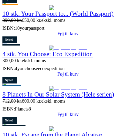
Tilbud
10 stk. Your Passport to... (World Passport)
Restparti
890,00
kr.
650,00
kr.
ekskl. moms
9 stk. tilbage
ISBN:
10yourpassport
Føj til kurv
Nyhed
Restparti
4 stk. You Choose: Eco Expedition
7 stk. tilbage
300,00
kr.
ekskl. moms
ISBN:
4youchooseecoexpedition
Føj til kurv
Nyhed
Populært
8 Planets In Our Solar System (Hele serien)
Tilbud
712,00
kr.
600,00
kr.
ekskl. moms
Restparti
ISBN:
Planets8
15 stk. tilbage
Føj til kurv
Nyhed
3 stk. tilbage
10 stk. Escape from the Planet Alcatraz