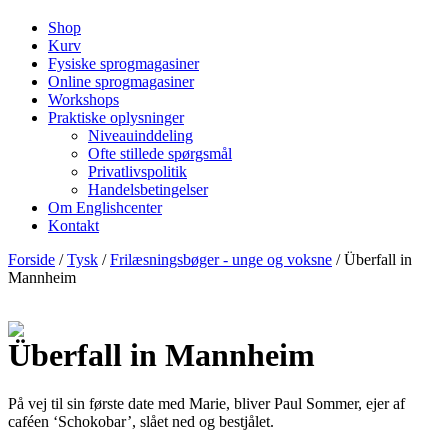
Shop
Kurv
Fysiske sprogmagasiner
Online sprogmagasiner
Workshops
Praktiske oplysninger
Niveauinddeling
Ofte stillede spørgsmål
Privatlivspolitik
Handelsbetingelser
Om Englishcenter
Kontakt
Forside
/
Tysk
/
Frilæsningsbøger - unge og voksne
/ Überfall in
Mannheim
Überfall in Mannheim
På vej til sin første date med Marie, bliver Paul Sommer, ejer af
caféen ‘Schokobar’, slået ned og bestjålet.