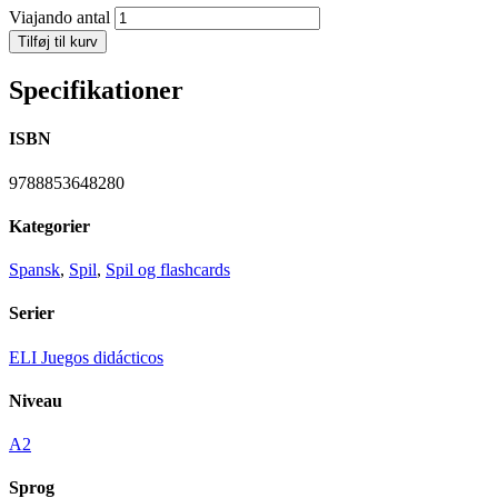
Viajando antal
Tilføj til kurv
Specifikationer
ISBN
9788853648280
Kategorier
Spansk
,
Spil
,
Spil og flashcards
Serier
ELI Juegos didácticos
Niveau
A2
Sprog