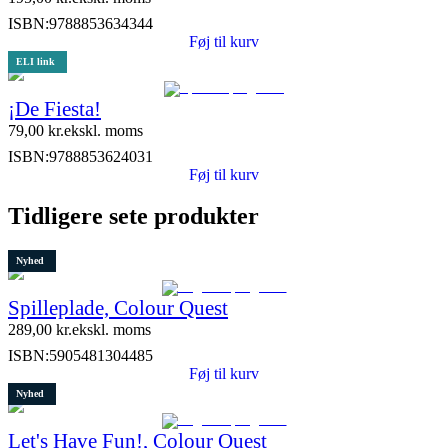
ISBN:
9788853634344
Føj til kurv
ELI link
¡De Fiesta!
79,00
kr.
ekskl. moms
ISBN:
9788853624031
Føj til kurv
Tidligere sete produkter
Nyhed
Spilleplade, Colour Quest
289,00
kr.
ekskl. moms
ISBN:
5905481304485
Føj til kurv
Nyhed
Let's Have Fun!, Colour Quest