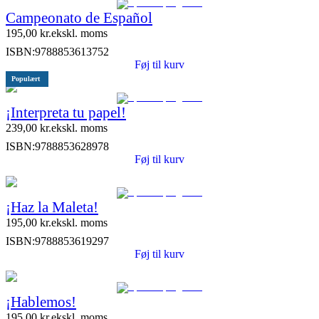
Campeonato de Español
195,00
kr.
ekskl. moms
ISBN:
9788853613752
Føj til kurv
Populært
¡Interpreta tu papel!
239,00
kr.
ekskl. moms
ISBN:
9788853628978
Føj til kurv
¡Haz la Maleta!
195,00
kr.
ekskl. moms
ISBN:
9788853619297
Føj til kurv
¡Hablemos!
195,00
kr.
ekskl. moms