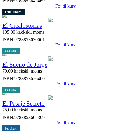
ISBN:
9788853643469
Føj til kurv
1 stk. tilbage
El Creahistorias
195,00
kr.
ekskl. moms
ISBN:
9788853630001
Føj til kurv
ELI link
El Sueño de Jorge
79,00
kr.
ekskl. moms
ISBN:
9788853626400
Føj til kurv
ELI link
El Pasaje Secreto
75,00
kr.
ekskl. moms
ISBN:
9788853605399
Føj til kurv
Populært