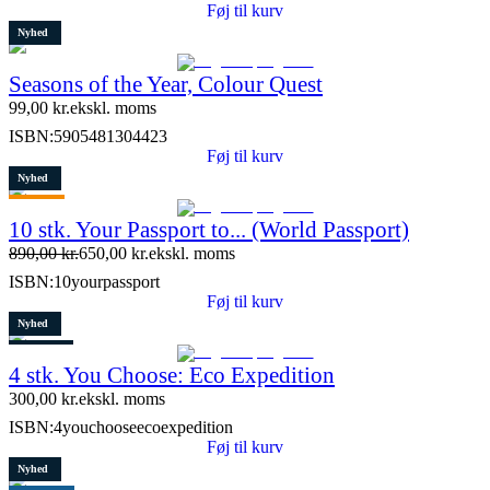
Føj til kurv
Nyhed
Seasons of the Year, Colour Quest
99,00
kr.
ekskl. moms
ISBN:
5905481304423
Føj til kurv
Nyhed
Tilbud
10 stk. Your Passport to... (World Passport)
Restparti
890,00
kr.
650,00
kr.
ekskl. moms
9 stk. tilbage
ISBN:
10yourpassport
Føj til kurv
Nyhed
Restparti
4 stk. You Choose: Eco Expedition
7 stk. tilbage
300,00
kr.
ekskl. moms
ISBN:
4youchooseecoexpedition
Føj til kurv
Nyhed