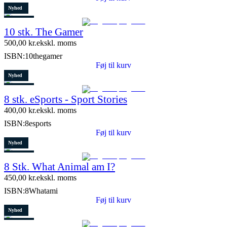
Nyhed
Restparti
10 stk. The Gamer
5 stk. tilbage
500,00
kr.
ekskl. moms
ISBN:
10thegamer
Føj til kurv
Nyhed
Restparti
8 stk. eSports - Sport Stories
6 stk. tilbage
400,00
kr.
ekskl. moms
ISBN:
8esports
Føj til kurv
Nyhed
Restparti
8 Stk. What Animal am I?
10 stk. tilbage
450,00
kr.
ekskl. moms
ISBN:
8Whatami
Føj til kurv
Nyhed
Restparti