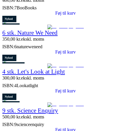
400,00
kr.
ekskl. moms
ISBN:
7BooBooks
Føj til kurv
Nyhed
Restparti
6 stk. Nature We Need
8 stk. tilbage
350,00
kr.
ekskl. moms
ISBN:
6natureweneed
Føj til kurv
Nyhed
8 stk. tilbage
4 stk. Let's Look at Light
300,00
kr.
ekskl. moms
ISBN:
4Lookatlight
Føj til kurv
Nyhed
Restparti
9 stk. Science Enquiry
10 stk. tilbage
500,00
kr.
ekskl. moms
ISBN:
9scienceenquiry
Føj til kurv