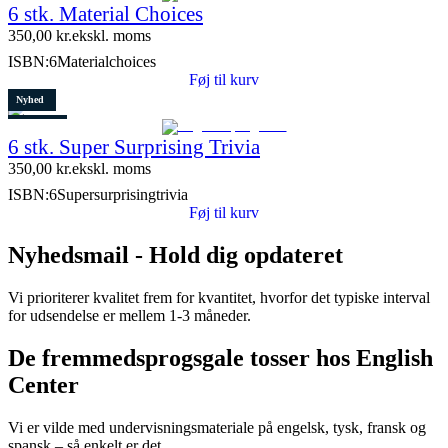
6 stk. Material Choices
5 stk. tilbage
350,00
kr.
ekskl. moms
ISBN:
6Materialchoices
Føj til kurv
Nyhed
Restparti
6 stk. Super Surprising Trivia
8 stk. tilbage
350,00
kr.
ekskl. moms
ISBN:
6Supersurprisingtrivia
Føj til kurv
Nyhedsmail - Hold dig opdateret
Vi prioriterer kvalitet frem for kvantitet, hvorfor det typiske interval
for udsendelse er mellem 1-3 måneder.
De fremmedsprogsgale tosser hos English
Center
Vi er vilde med undervisningsmateriale på engelsk, tysk, fransk og
spansk – så enkelt er det.