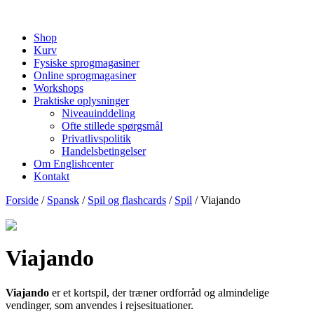
Shop
Kurv
Fysiske sprogmagasiner
Online sprogmagasiner
Workshops
Praktiske oplysninger
Niveauinddeling
Ofte stillede spørgsmål
Privatlivspolitik
Handelsbetingelser
Om Englishcenter
Kontakt
Forside
/
Spansk
/
Spil og flashcards
/
Spil
/ Viajando
Viajando
Viajando
er et kortspil, der træner ordforråd og almindelige
vendinger, som anvendes i rejsesituationer.