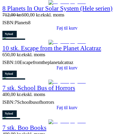
Populært
8 Planets In Our Solar System (Hele serien)
Tilbud
712,00
kr.
600,00
kr.
ekskl. moms
Restparti
ISBN:
Planets8
15 stk. tilbage
Føj til kurv
Nyhed
3 stk. tilbage
10 stk. Escape from the Planet Alcatraz
650,00
kr.
ekskl. moms
ISBN:
10Escapefromtheplanetalcatraz
Føj til kurv
Nyhed
4 stk. tilbage
7 stk. School Bus of Horrors
400,00
kr.
ekskl. moms
ISBN:
7Schoolbusofhorrors
Føj til kurv
Nyhed
Restparti
7 stk. Boo Books
2 stk. tilbage