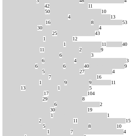
ELI First Readers
3
ELI Jeux didactiques
48
ELI Jóvenes Adultos
4
ELI Juegos didácticos
42
ELI Junge Lektüren
11
ELI Language Games
50
ELI Lecturas Adolescentes
10
ELI Lecturas infantiles y juveniles
4
ELI Lectures Juniors
13
ELI Lectures Poussins
16
ELI Lectures Seniors
8
ELI Lernspiele
53
ELI Teen Readers
30
ELI Teen Readers Real Lives
4
ELI Young Adult Readers
25
ELI Young Readers
43
Engage Literacy Red
1
English Goals
12
Escape from the Planet Alcatraz
1
Explore our World
11
Factfiles
40
Far Out Fairy Tales
11
Favourite Classics
2
Fun for…
9
Girls Survive Graphic Novels
6
Grammar Gym
3
Grammar in Practice
6
Grammatikland
4
Graphic History: Warriors
3
Graphic Revolve
6
Graphic Spin
6
Headway
40
Illustrated Readers
9
Im Berufssprachkurs
5
Incredible English
27
Jana und Dino
4
Lektüre für Erwachsene
7
Lektüre für Jugendliche
16
Let's Look at Light
1
Magnet neu
9
MemoRace
9
Menschen
11
Momente
13
Nature We Need
1
New Headway
5
Our Discovery Island
17
Oxford Bookworms
104
Oxford Classic Tales
29
Oxford Dominoes
8
Oxford Read and Discover
6
Pathways to Literature
2
Pearson English Readers
30
Penguin Readers
19
Photocopiable Ressource
1
Planets In Our Solar System
1
Poptropica English
2
Rainbow Bridge
11
Ready for Planet English
15
Side-Splitting Stories
5
Spannender Lernkrimi
8
SprachMemo
10
Super Surprising Trivia
1
Tatort DaF
7
The Fantastic Freewheeler
4