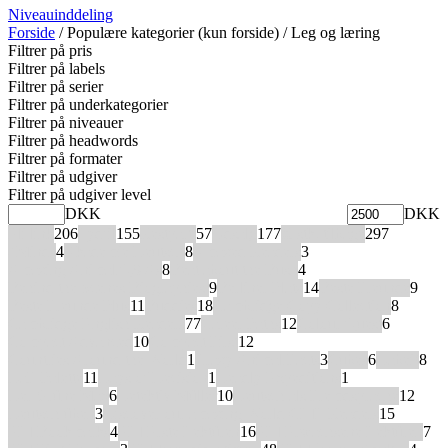
Niveauinddeling
Forside
/ Populære kategorier (kun forside) / Leg og læring
Filtrer på pris
Filtrer på labels
Filtrer på serier
Filtrer på underkategorier
Filtrer på niveauer
Filtrer på headwords
Filtrer på formater
Filtrer på udgiver
Filtrer på udgiver level
DKK
DKK
Eli link
206
Lydfil
155
Restparti
57
Udsalg
177
X stk. tilbage
297
4Minds
4
Akademie Deutsch
8
Amazed Readers
3
Amazing Animal Q&As
8
Beat about the Bush
4
Behind the Scenes Biographies
9
Berliner Platz
14
Beste Freunde
9
Beste Freunde Plus
11
Buddies
18
Cambridge Copy Collection
8
Cambridge English Readers
77
Career Paths
12
Colour Quest
6
Compact Advanced
10
Compact First
12
Countries Around the World
1
Crazy Animal Facts
3
Cubes
6
Dabei!
8
DaF-Palette
11
Days of Decision
1
Deadly Expeditions
1
Der Grüne Max
6
Detektiv Müller
10
Deutsch als Fremdsprache
12
Deutsch üben
3
Discover our amazing World CLIL Readers
15
ELI Bookmarks
4
ELI Erste Lektüren
16
ELI Erwachsene Lektüren
7