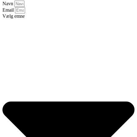
Navn
Email
Vælg emne