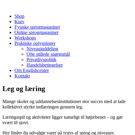
Shop
Kurv
Fysiske sprogmagasiner
Online sprogmagasiner
Workshops
Praktiske oplysninger
Niveauinddeling
Ofte stillede spørgsmål
Privatlivspolitik
Handelsbetingelser
Om Englishcenter
Kontakt
Leg og læring
Mange skoler og uddannelsesinstitutioner stor succes med at lade
kollektivet styrke indlæringen gennem leg.
Læringsspil og aktiviteter ligger naturligt til højrebenet – og gør
svært til sjovt.
Her finder du udvalgte varer på tværs af sprog og niveauer.