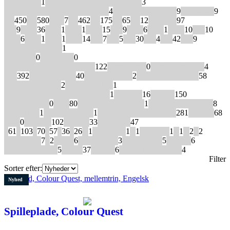
The Gamer
1
The Photocopiable Ressource
3
The Project-Based Short Course
4
The Thinking Train
9
Timesaver
9
A1
450
A2
580
A2+
7
B1
462
B2
175
C1
65
C2
12
PRE-A1
97
100
9
1000
36
1100
1
1200
1
1400
15
150
9
1500
6
1600
1
1800
10
200
10
2000
6
2200
1
2300
1
2500
14
300
7
350
5
400
30
600
4
700
42
800
9
Unabridged Texts
1
Hardback
0
Paperback
0
Cambridge University Press
122
Child's Play
0
Delta Publishing
4
ELI
392
ELI Ediciones
40
English Center
2
Express Publishing
58
Forskellige forlag
2
Harper Collins
1
Harper Collins/ Electric Monkey
1
Helbling
16
Hueber
150
Independence
0
Klett
80
La Spiga Languages
1
Learning Resources
8
MacMillan
1
Orchard Books
1
Oxford University Press
281
Pearson
68
Pons
0
Raintree
102
Regipio
33
Scholastic
47
1
61
2
103
3
70
4
57
5
36
6
26
A
1
Advanced
1
B
1
Beginner
1
C
1
D
2
E
2
Elementary
7
F
2
Flyers
6
Foundations
3
Intermediate
5
Movers
6
Pre-Intermediate
5
Starter
37
Starters
6
Upper Intermediate
4
Filter
Sorter efter:
Nyhed
Spilleplade, Colour Quest