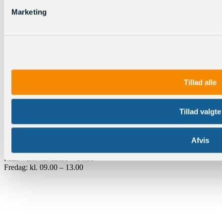
Marketing
mail@englishcenter.dk
CVR: 43096834
Tillad alle
E-Handel
Handelsbetingelser
Tillad valgte
Privatlivspolitik
Åbningstider
Afvis
Man – tor: kl. 09.00 – 14.00
Fredag: kl. 09.00 – 13.00