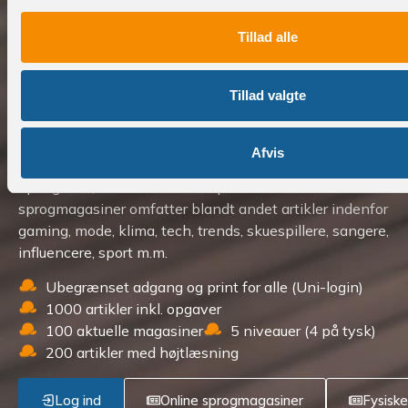
Tillad alle
Involverende og engagerende
sprogmagasiner
Tillad valgte
Unilogin uden databehandleraftale
Skab dine egne forløb om fx. storbyer, traditioner,
Afvis
bæredygtighed m.m, eller lad eleverne gøre sine egne
opdagelser, med vores online portal. Vores
sprogmagasiner omfatter blandt andet artikler indenfor
gaming, mode, klima, tech, trends, skuespillere, sangere,
influencere, sport m.m.
Ubegrænset adgang og print for alle (Uni-login)
1000 artikler inkl. opgaver
100 aktuelle magasiner
5 niveauer (4 på tysk)
200 artikler med højtlæsning
Log ind
Online sprogmagasiner
Fysisk