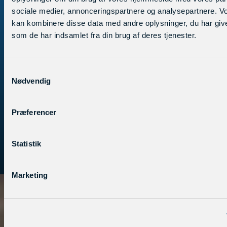
sociale medier, annonceringspartnere og analysepartnere. V
kan kombinere disse data med andre oplysninger, du har give
som de har indsamlet fra din brug af deres tjenester.
De fremmedsprogsgale tosser
hos English Center
Samtykkevalg
Vi er vilde med undervisningsmateriale på engelsk,
Nødvendig
tysk, fransk og spansk – så enkelt er det.
At få lov at bruge hverdagen i et univers af udviklende
og spændende fremmedsprogsmateriale kan vel kun
Præferencer
dårligt blive meget bedre!?
Statistik
Vil du lære os lidt bedre at kende?
Marketing