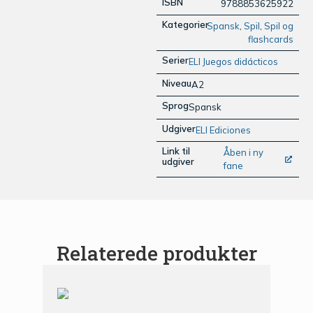
ISBN
9788853625922
Kategorier
Spansk
,
Spil
,
Spil og
flashcards
Serier
ELI Juegos didácticos
Niveau
A2
Sprog
Spansk
Udgiver
ELI Ediciones
Link til
Åben i ny
udgiver
fane
Relaterede produkter