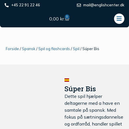
+45 22 91 22 46
mail@englishcenter.dk
0
0,00
kr.
Forside
/
Spansk
/
Spil og flashcards
/
Spil
/ Súper Bis
Súper Bis
Dette spil hjælper
deltagerne med a have en
samtale på spansk. Med
fokus på sætningsdannelse
og ordforråd, handler spillet