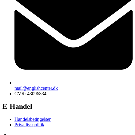
mail@englishcenter.dk
CVR: 43096834
E-Handel
Handelsbetingelser
Privatlivspolitik