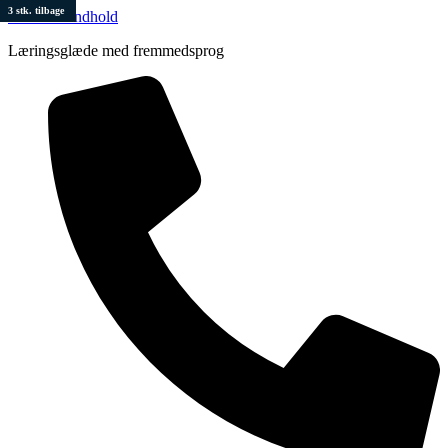
3 stk. tilbage
Videre til indhold
Læringsglæde med fremmedsprog