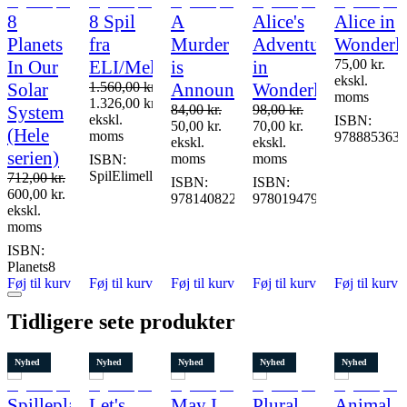
Populært
Tilbud
1 stk. tilbage
8
8 Spil
A
Alice's
Alice in
Tilbud
Planets
fra
Murder
Adventures
Wonderl
Restparti
In Our
ELI/Mellemtrin
is
in
75,00
kr.
15 stk. tilbage
ekskl.
Solar
1.560,00
kr.
Announced
Wonderland
moms
1.326,00
kr.
System
84,00
kr.
98,00
kr.
ekskl.
ISBN:
50,00
kr.
70,00
kr.
(Hele
moms
9788853631
ekskl.
ekskl.
serien)
moms
moms
ISBN:
SpilElimellem
712,00
kr.
ISBN:
ISBN:
600,00
kr.
9781408221129
9780194790512
ekskl.
anddiscover-
moms
ISBN:
Planets8
Føj til kurv
Føj til kurv
Føj til kurv
Føj til kurv
Føj til kurv
Tidligere sete produkter
Nyhed
Nyhed
Nyhed
Nyhed
Nyhed
Spilleplade,
Let's
May I,
Plural
Animal