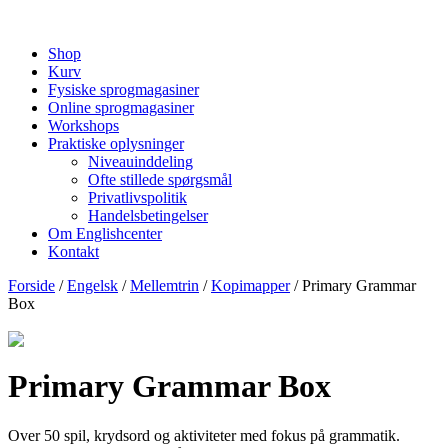
Shop
Kurv
Fysiske sprogmagasiner
Online sprogmagasiner
Workshops
Praktiske oplysninger
Niveauinddeling
Ofte stillede spørgsmål
Privatlivspolitik
Handelsbetingelser
Om Englishcenter
Kontakt
Forside
/
Engelsk
/
Mellemtrin
/
Kopimapper
/ Primary Grammar
Box
Primary Grammar Box
Over 50 spil, krydsord og aktiviteter med fokus på grammatik.