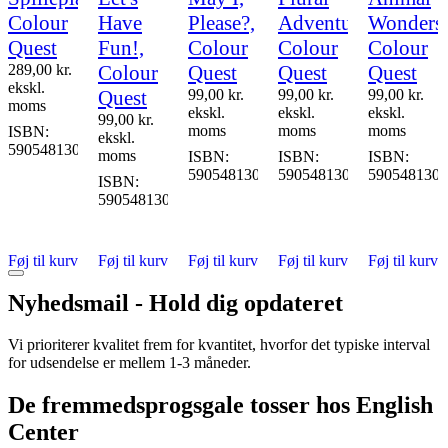
Colour
Have
Please?,
Adventure,
Wonders,
Quest
Fun!,
Colour
Colour
Colour
289,00
kr.
Colour
Quest
Quest
Quest
ekskl.
Quest
99,00
kr.
99,00
kr.
99,00
kr.
moms
ekskl.
ekskl.
ekskl.
99,00
kr.
moms
moms
moms
ISBN:
ekskl.
5905481304485
moms
ISBN:
ISBN:
ISBN:
5905481304454
5905481304447
5905481304
ISBN:
imalsqa
5905481304416
Føj til kurv
Føj til kurv
Føj til kurv
Føj til kurv
Føj til kurv
Nyhedsmail - Hold dig opdateret
Vi prioriterer kvalitet frem for kvantitet, hvorfor det typiske interval
for udsendelse er mellem 1-3 måneder.
De fremmedsprogsgale tosser hos English
Center