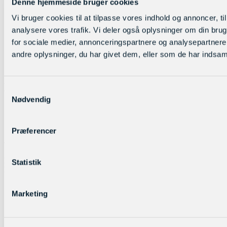
Denne hjemmeside bruger cookies
Vi bruger cookies til at tilpasse vores indhold og annoncer, til 
analysere vores trafik. Vi deler også oplysninger om din br
for sociale medier, annonceringspartnere og analysepartner
andre oplysninger, du har givet dem, eller som de har indsamle
mail@englishcenter.dk
CVR: 43096834
E-Handel
Samtykkevalg
Nødvendig
Handelsbetingelser
Privatlivspolitik
Præferencer
Åbningstider
Man – tor: kl. 09.00 – 14.00
Statistik
Fredag: kl. 09.00 – 13.00
Marketing