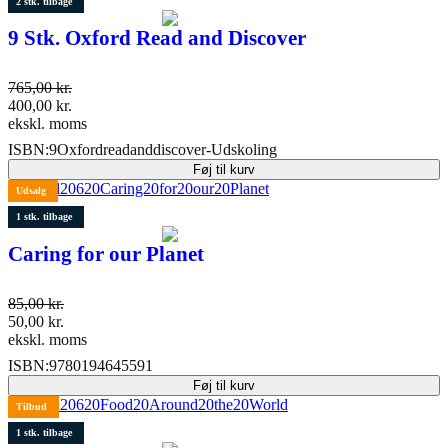
2 stk. tilbage
9 Stk. Oxford Read and Discover
765,00
kr.
400,00
kr.
ekskl. moms
ISBN:
9Oxfordreadanddiscover-Udskoling
Føj til kurv
Udsalg
1 stk. tilbage
Caring for our Planet
85,00
kr.
50,00
kr.
ekskl. moms
ISBN:
9780194645591
Føj til kurv
Tilbud
1 stk. tilbage