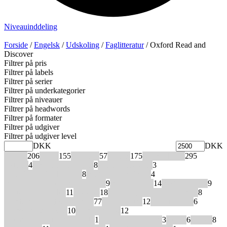
Niveauinddeling
Forside
/
Engelsk
/
Udskoling
/
Faglitteratur
/ Oxford Read and
Discover
Filtrer på pris
Filtrer på labels
Filtrer på serier
Filtrer på underkategorier
Filtrer på niveauer
Filtrer på headwords
Filtrer på formater
Filtrer på udgiver
Filtrer på udgiver level
DKK
DKK
Eli link
206
Lydfil
155
Restparti
57
Udsalg
175
X stk. tilbage
295
4Minds
4
Akademie Deutsch
8
Amazed Readers
3
Amazing Animal Q&As
8
Beat about the Bush
4
Behind the Scenes Biographies
9
Berliner Platz
14
Beste Freunde
9
Beste Freunde Plus
11
Buddies
18
Cambridge Copy Collection
8
Cambridge English Readers
77
Career Paths
12
Colour Quest
6
Compact Advanced
10
Compact First
12
Countries Around the World
1
Crazy Animal Facts
3
Cubes
6
Dabei!
8