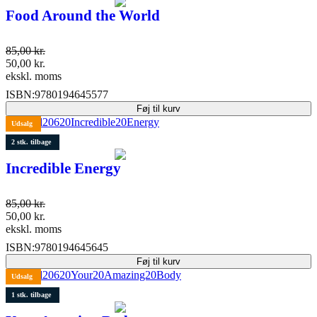
Food Around the World
85,00
kr.
50,00
kr.
ekskl. moms
ISBN:
9780194645577
Føj til kurv
Udsalg
2 stk. tilbage
Incredible Energy
85,00
kr.
50,00
kr.
ekskl. moms
ISBN:
9780194645645
Føj til kurv
Udsalg
1 stk. tilbage