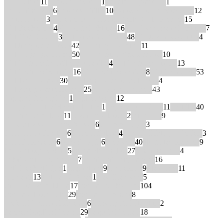
DaF-Palette
11
Days of Decision
1
Deadly Expeditions
1
Der Grüne Max
6
Detektiv Müller
10
Deutsch als Fremdsprache
12
Deutsch üben
3
Discover our amazing World CLIL Readers
15
ELI Bookmarks
4
ELI Erste Lektüren
16
ELI Erwachsene Lektüren
7
ELI First Readers
3
ELI Jeux didactiques
48
ELI Jóvenes Adultos
4
ELI Juegos didácticos
42
ELI Junge Lektüren
11
ELI Language Games
50
ELI Lecturas Adolescentes
10
ELI Lecturas infantiles y juveniles
4
ELI Lectures Juniors
13
ELI Lectures Poussins
16
ELI Lectures Seniors
8
ELI Lernspiele
53
ELI Teen Readers
30
ELI Teen Readers Real Lives
4
ELI Young Adult Readers
25
ELI Young Readers
43
Engage Literacy Red
1
English Goals
12
Escape from the Planet Alcatraz
1
Explore our World
11
Factfiles
40
Far Out Fairy Tales
11
Favourite Classics
2
Fun for…
9
Girls Survive Graphic Novels
6
Grammar Gym
3
Grammar in Practice
6
Grammatikland
4
Graphic History: Warriors
3
Graphic Revolve
6
Graphic Spin
6
Headway
40
Illustrated Readers
9
Im Berufssprachkurs
5
Incredible English
27
Jana und Dino
4
Lektüre für Erwachsene
7
Lektüre für Jugendliche
16
Let's Look at Light
1
Magnet neu
9
MemoRace
9
Menschen
11
Momente
13
Nature We Need
1
New Headway
5
Our Discovery Island
17
Oxford Bookworms
104
Oxford Classic Tales
29
Oxford Dominoes
8
Oxford Read and Discover
6
Pathways to Literature
2
Pearson English Readers
29
Penguin Readers
18