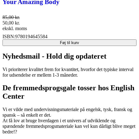
Your Amazing Body
85,00
kr.
50,00
kr.
ekskl. moms
ISBN:
9780194645584
Føj til kurv
Nyhedsmail - Hold dig opdateret
Vi prioriterer kvalitet frem for kvantitet, hvorfor det typiske interval
for udsendelse er mellem 1-3 måneder.
De fremmedsprogsgale tosser hos English
Center
Vi er vilde med undervisningsmateriale på engelsk, tysk, fransk og
spansk – så enkelt er det.
At få lov at bruge hverdagen i et univers af udviklende og
spændende fremmedsprogsmateriale kan vel kun dårligt blive meget
bedre!?