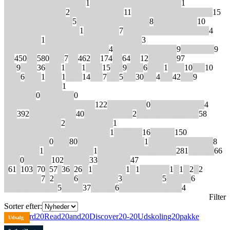
Photocopiable Ressource
1
Planets In Our Solar System
1
Poptropica English
2
Rainbow Bridge
11
Ready for Planet English
15
Side-Splitting Stories
5
Spannender Lernkrimi
8
SprachMemo
10
Super Surprising Trivia
1
Tatort DaF
7
The Fantastic Freewheeler
4
The Gamer
1
The Photocopiable Ressource
3
The Project-Based Short Course
4
The Thinking Train
9
Timesaver
9
A1
450
A2
580
A2+
7
B1
462
B2
174
C1
64
C2
12
PRE-A1
97
100
9
1000
36
1100
1
1200
1
1400
15
150
9
1500
6
1600
1
1800
10
200
10
2000
6
2200
1
2300
1
2500
14
300
7
350
5
400
30
600
4
700
42
800
9
Unabridged Texts
1
Hardback
0
Paperback
0
Cambridge University Press
122
Child's Play
0
Delta Publishing
4
ELI
392
ELI Ediciones
40
English Center
2
Express Publishing
58
Forskellige forlag
2
Harper Collins
1
Harper Collins/ Electric Monkey
1
Helbling
16
Hueber
150
Independence
0
Klett
80
La Spiga Languages
1
Learning Resources
8
MacMillan
1
Orchard Books
1
Oxford University Press
281
Pearson
66
Pons
0
Raintree
102
Regipio
33
Scholastic
47
1
61
2
103
3
70
4
57
5
36
6
26
A
1
Advanced
1
B
1
Beginner
1
C
1
D
2
E
2
Elementary
7
F
2
Flyers
6
Foundations
3
Intermediate
5
Movers
6
Pre-Intermediate
5
Starter
37
Starters
6
Upper Intermediate
4
Filter
Sorter efter:
Udsalg